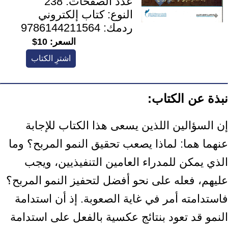
عدد الصفحات:
238
النوع:
كتاب إلكتروني
ردمك:
9786144211564
السعر:
10$
اشترِ الكتاب
نبذة عن الكتاب:
إن السؤالين اللذين يسعى هذا الكتاب للإجابة
عنهما هما: لماذا يصعب تحقيق النمو المربح؟ وما
الذي يمكن للمدراء العامين التنفيذيين، ويجب
عليهم، فعله على نحو أفضل لتحفيز النمو المربح؟
فاستدامته أمر في غاية الصعوبة. إذ أن استدامة
النمو قد تعود بنتائج عكسية بالفعل على استدامة