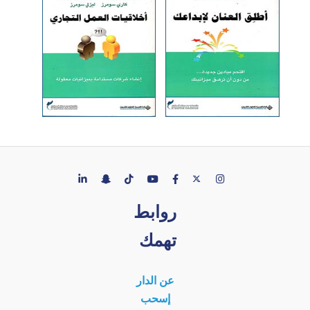
روابط
تهمك
عن الدار
إسحب