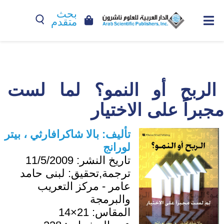
بحث
متقدم
الربح أو النمو؟ لما لست
مجبراً على الاختيار
تأليف:
بالا شاكرافارثي ، بيتر
لورانج
تاريخ النشر:
11/5/2009
ترجمة,تحقيق:
لبنى حامد
عامر - مركز التعريب
والبرمجة
المقاس:
21×14