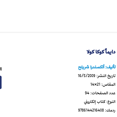
دايماً كوكا كولا
تأليف:
ألكسندرا شريتح
ا
تاريخ النشر:
16/5/2009
المقاس:
21×14
عدد الصفحات:
94
النوع:
كتاب إلكتروني
ردمك:
9786144216408