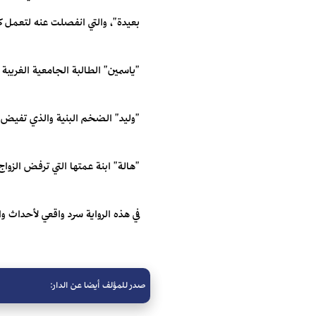
بعيدة"، والتي انفصلت عنه لتعمل كعا
"ياسمين" الطالبة الجامعية الغريبة ا
"وليد" الضخم البنية والذي تفيض 
"هالة" ابنة عمتها التي ترفض الزوا
في هذه الرواية سرد واقعي لأحداث و
صدر للمؤلف أيضا عن الدار: