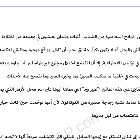
عض النماذج المعاصرة من الشباب. فتيات وشبان يعيشون في معمعة من اختلاط ال
 أنثى والرجل قد لا يكون ذكراً. حقائق يجب أن تقال، وواقع موجود وحقيقي تعك
 في تركيبتها الاجتماعية، إلا أنها تفضح اختلال مجتمع غير متماسك، يأد أبناؤه ويدف
ى البحث في خلفية ما تعكسه الصورة وما يخبره السرد وما تفصح عنه الأحداث.
ئ على هذه النماذج :"عبير ورد" التي سماها أبوها على اسم محل الأزهار الذي يم
تماما، تشبه زجاجة صغيرة من الكوكاكولا، لأن أمها توحّمت حين كانت حبلى ب
للاغتصاب من قبل مديرها.
 إلى لبنان لتستقر مع زوجها السابق اللبناني التي اكتشفت سريعاً أنها لا تحبه "