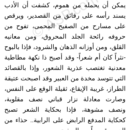
يمكن أن يحمله من هموم، كشفت أن الأدب
يسند رأسه على رقائق من القصدير، ويرقص
على مسارح من الصفيح المحمى، تفوح من
حروفه رائحة الجلد المحروق، ومن معانيه
القلق، ومن أوزانه الذهان والشرود، فإذا بالبوح
-نثراً كان أم شعراً- وقد أصبح ذا نكهة مطاطية
معدنية تغتصب عذرية الشعور، وإذا بالقصائد
التي تتوسد مخدة من العبير وقد اصبحت عتيقة
الطراز، غريبة الإيقاع، ثقيلة الوقع على النفس،
وصارت معادلة نزار قباني نصف مقلوبة،
ونصف مشوهة، فإذا بحكاية الشعر تصبح
كحكاية المدفع الرابض على الرابية.. حذاء من