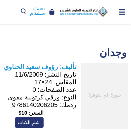
بحث
متقدم
وجدان
تأليف:
رؤوف سعيد الحناوي
تاريخ النشر:
11/6/2009
المقاس:
24×17
عدد الصفحات:
0
النوع:
ورقي كرتونية مقوى
ردمك:
9786140206205
السعر:
10$
اشترِ الكتاب