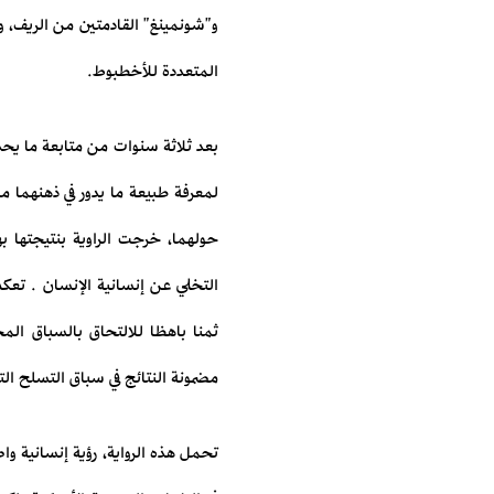
و"شونمينغ" القادمتين من الريف، و
المتعددة للأخطبوط.
بعد ثلاثة سنوات من متابعة ما يحدث
لمعرفة طبيعة ما يدور في ذهنهما م
حولهما، خرجت الراوية بنتيجتها به
التخلي عن إنسانية الإنسان . تعكس
ثمنا باهظا للالتحاق بالسباق الم
مضمونة النتائج في سباق التسلح الت
تحمل هذه الرواية، رؤية إنسانية وا