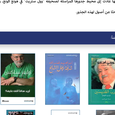
 لكنها عادت إلى محيط جذورها كمراسلة لصحيفة "وول ستريت" في هونغ كونغ،
حثا عن أصول لهذه الجذور.
اً: