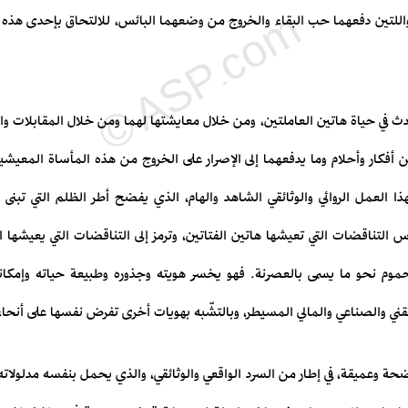
اللتين دفعهما حب البقاء والخروج من وضعهما البائس، للالتحاق بإحدى هذه ال
 في حياة هاتين العاملتين، ومن خلال معايشتها لهما ومن خلال المقابلات والأ
ن أفكار وأحلام وما يدفعهما إلى الإصرار على الخروج من هذه المأساة المعيش
ذا العمل الروائي والوثائقي الشاهد والهام، الذي يفضح أطر الظلم التي تبنى
 التناقضات التي تعيشها هاتين الفتاتين، وترمز إلى التناقضات التي يعيشها
حموم نحو ما يسمى بالعصرنة. فهو يخسر هويته وجذوره وطبيعة حياته وإمكاني
قني والصناعي والمالي المسيطر، وبالتشّبه بهويات أخرى تفرض نفسها على أنحاء 
ضحة وعميقة، في إطار من السرد الواقعي والوثائقي، والذي يحمل بنفسه مدلولاته ا