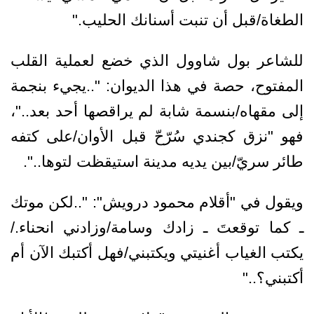
الطغاة/قبل أن تنبت أسنانك الحليب."
للشاعر بول شاوول الذي خضع لعملية القلب
المفتوح، حصة في هذا الديوان: "..يجيء بنجمة
إلى مقهاه/بنسمة شابة لم يراقصها أحد بعد.."،
فهو "نزق كجندي سُرّحّ قبل الأوان/على كتفه
طائر سريّ/بين يديه مدينة استيقظت لتوها..".
ويقول في "أقلام محمود درويش": "..لكن موتك
ـ كما توقعتَ ـ زادك وسامة/وزادني انحناء./
يكتب الغياب أغنيتي ويكتبني/فهل أكتبك الآن أم
أكتبني؟.."