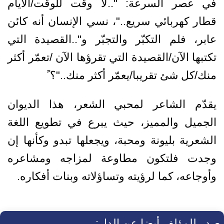
في عصر السرعة: "..لا وقت للوقت/الأيام
قطار كهربائي سريع.."، نسي الإنسان أنه كائن
عابر، فلم التكبّر والتجبّر و"..القصيدة التي
تكتبها الآن/القصيدة التي تقرؤها الآن /تعمّر أكثر
منك/كل شئ تقريبا/يعمّر أكثر منك.."؟ ً
يقدّم الشاعر لمحبي الشعر، هذا الديوان
الجميل والمميز، حيث يبرع في تطويع اللغة
الشعرية بليونة ومحبة، ويجعلها تبدو وكأنها إن
وجدت فلتكون مطاوعة لمزاجه ومشاعره
وأوجاعه، كما لرؤيته وتساؤلاته وبنات أفكاره.
صدر للمؤلف أيضا عن الدار: