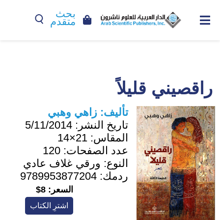
بحث
متقدم
راقصيني قليلاً
تأليف:
زاهي وهبي
تاريخ النشر:
5/11/2014
المقاس:
21×14
عدد الصفحات:
120
النوع:
ورقي غلاف عادي
ردمك:
9789953877204
السعر:
8$
اشترِ الكتاب