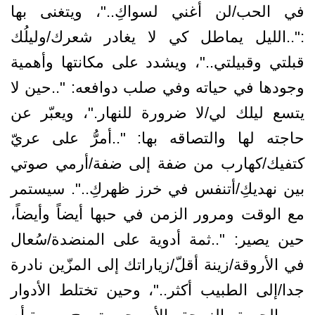
في الحب/لن أغني لسواكِ.."، ويتغنى بها
:"..الليل يماطل كي لا يغادر شعرك/وليلُك
قبلتي وقبيلتي.."، ويشدد على مكانتها وأهمية
وجودها في حياته وفي صلب دوافعه: "..حين لا
يتسع ليلك لي/لا ضرورة للنهار."، ويعبّر عن
حاجته لها والتصاقه بها: "..أمرُّ على عريّ
كتفيك/كهارب من ضفة إلى ضفة/أرمي صوتي
بين نهديكِ/أتنفس في خرز ظهركِ..". سيستمر
مع الوقت ومرور الزمن في حبها أيضاً وأيضاً،
حين يصير: "..ثمة أدوية على المنضدة/سُعال
في الأروقة/زينة أقلّ/زياراتك إلى المزّين نادرة
جدا/إلى الطبيب أكثر.."، وحين تختلط الأدوار