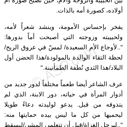
بين الحبيبة والزوجة والأم، حين تصبح صورة أم
أولاده، كصورة أمه بالذات.
يفخر بإحساس الأمومة، وينشد شعراً لأمه،
ولحبيبته وزوجته التي أصبحت أماً بدورها:
"..لأوجاع الأم السعيدة/ لمسّ في عروق الريح/
لحظة التقاء الوالدة بالمولودة/هذا الحضن أول
البلاد/هذا الثدي نُطفة الطمأنينة."
عرف الشاعر أيضا طعماً مختلفاً لدور جديد من
أدوار المرأة في حياته، دور الابنة، الذي لم
يتذوقه من قبل. يدعو لوليدته دعاءً طويلا
ليحميها من كل ما ليس بيده حمايتها منه:
"..ليرحل الغزاة/قبل أن تتعلمي المشي/ليسقط