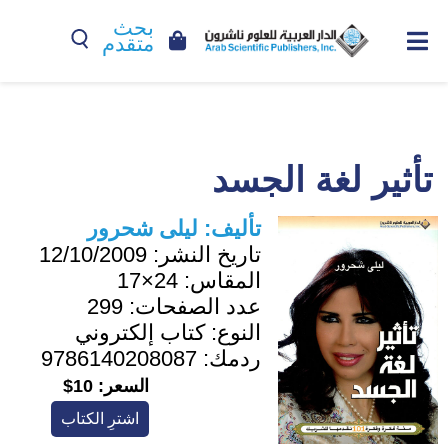
بحث
متقدم
تأثير لغة الجسد
تأليف:
ليلى شحرور
تاريخ النشر:
12/10/2009
المقاس:
24×17
عدد الصفحات:
299
النوع:
كتاب إلكتروني
ردمك:
9786140208087
السعر:
10$
اشترِ الكتاب