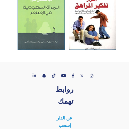
روابط
تهمك
عن الدار
إسحب