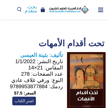
بحث
متقدم
تحت أقدام الأمهات
تأليف:
بثينة العيسى
تاريخ النشر:
1/1/2022
المقاس:
21×14
عدد الصفحات:
278
النوع:
ورقي غلاف عادي
ردمك:
9789953877884
السعر:
7.5$
اشترِ الكتاب