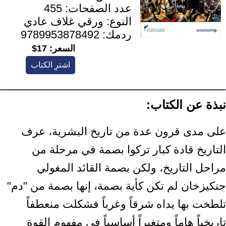
عدد الصفحات:
455
النوع:
ورقي غلاف عادي
ردمك:
9789953878492
السعر:
17$
اشترِ الكتاب
نبذة عن الكتاب:
على مدى قرون عدة من تاريخ البشرية، عرف
التاريخ قادة كبار تركوا بصمة في مرحلة من
مراحل التاريخ، ولكن بصمة القائد المغولي
جنكيزخان لم تكن كأية بصمة، إنها بصمة من "دم"
تلطخت بها يداه شرقاً وغرباً فشكلت منعطفاً
تاريخياً هاماً ومتغيراً أساسياً في مفهوم القوة