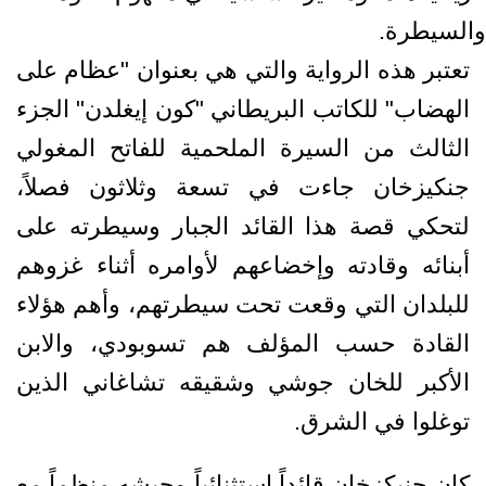
والسيطرة.
تعتبر هذه الرواية والتي هي بعنوان "عظام على
الهضاب" للكاتب البريطاني "كون إيغلدن" الجزء
الثالث من السيرة الملحمية للفاتح المغولي
جنكيزخان جاءت في تسعة وثلاثون فصلاً،
لتحكي قصة هذا القائد الجبار وسيطرته على
أبنائه وقادته وإخضاعهم لأوامره أثناء غزوهم
للبلدان التي وقعت تحت سيطرتهم، وأهم هؤلاء
القادة حسب المؤلف هم تسوبودي، والابن
الأكبر للخان جوشي وشقيقه تشاغاني الذين
توغلوا في الشرق.
كان جنيكزخان قائداً استثنائياً وجيشه منظماً مع