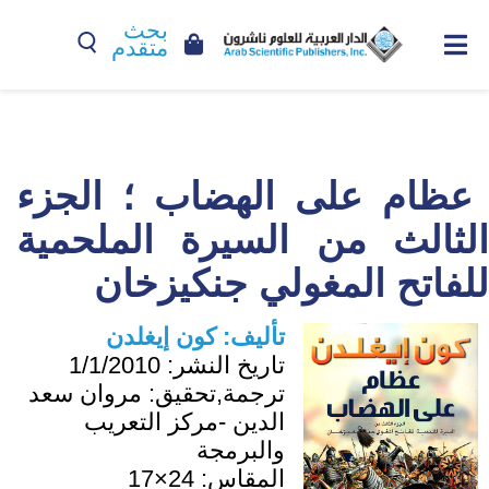
بحث
متقدم
عظام على الهضاب ؛ الجزء
الثالث من السيرة الملحمية
للفاتح المغولي جنكيزخان
تأليف:
كون إيغلدن
تاريخ النشر:
1/1/2010
ترجمة,تحقيق:
مروان سعد
الدين -مركز التعريب
والبرمجة
المقاس:
24×17