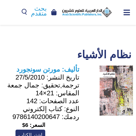
بحث
متقدم
نظام الأشياء
تأليف:
مورتن سونجورد
تاريخ النشر:
27/5/2010
ترجمة,تحقيق:
جمال جمعة
المقاس:
21×14
عدد الصفحات:
142
النوع:
كتاب إلكتروني
ردمك:
9786140200647
السعر:
6$
اشترِ الكتاب