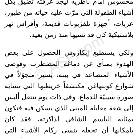
محسوس أمام ناظريه ليجد غرفته تضيق بكل
أشياء الطفولة التي مرّت عليه حياته من طيور،
عربات، أجهزة تلفزيونات قديمة، وأفراس نهر
بلاستيكية كان قد نسيها منذ زمن بعيد.
ولكي يستطيع إيكاروس الحصول على بعض
الهدوء بمنأى عن دماغه المضطرب وفوضى
الأشياء المتصاعد في بيته، يسير متجوّلاً في
شوارع كوبنهاغن مكتشفاً خريطتها التي تشابه
صورة سينيّة للدماغ. وفي ذات يوم تنتقل أليس
إلى شقة مقابلة للمبنى الذي يسكن فيه فتكون
بمثابة البلسم الشافي لذاكرته، فقد كان
بإمكانها أن تجعله ينسى ركام الأشياء التي