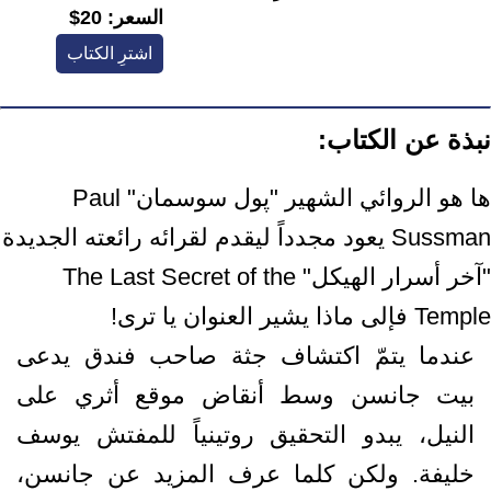
السعر:
20$
اشترِ الكتاب
نبذة عن الكتاب:
ها هو الروائي الشهير "پول سوسمان" Paul
Sussman يعود مجدداً ليقدم لقرائه رائعته الجديدة
"آخر أسرار الهيكل" The Last Secret of the
Temple فإلى ماذا يشير العنوان يا ترى!
عندما يتمّ اكتشاف جثة صاحب فندق يدعى
بيت جانسن وسط أنقاض موقع أثري على
النيل، يبدو التحقيق روتينياً للمفتش يوسف
خليفة. ولكن كلما عرف المزيد عن جانسن،