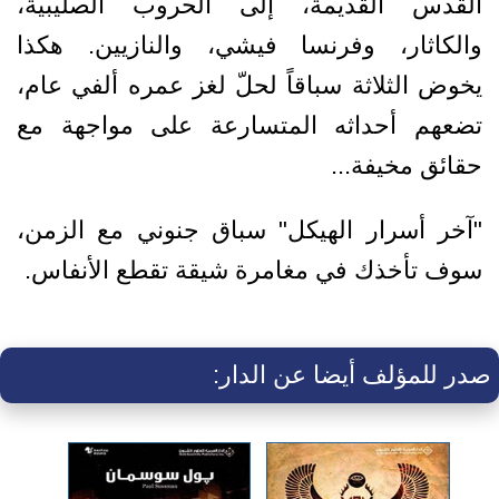
القدس القديمة، إلى الحروب الصليبية،
والكاثار، وفرنسا فيشي، والنازيين. هكذا
يخوض الثلاثة سباقاً لحلّ لغز عمره ألفي عام،
تضعهم أحداثه المتسارعة على مواجهة مع
حقائق مخيفة...
"آخر أسرار الهيكل" سباق جنوني مع الزمن،
سوف تأخذك في مغامرة شيقة تقطع الأنفاس.
صدر للمؤلف أيضا عن الدار: