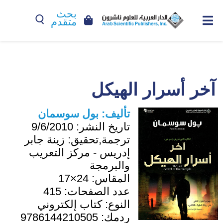
بحث
متقدم
آخر أسرار الهيكل
تأليف:
بول سوسمان
تاريخ النشر:
9/6/2010
ترجمة,تحقيق:
زينة جابر
إدريس - مركز التعريب
والبرمجة
المقاس:
24×17
عدد الصفحات:
415
النوع:
كتاب إلكتروني
ردمك:
9786144210505