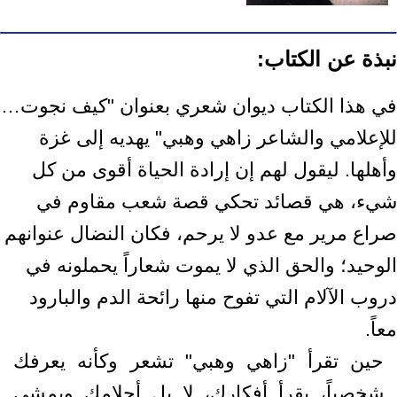
نبذة عن الكتاب:
في هذا الكتاب ديوان شعري بعنوان "كيف نجوت…
للإعلامي والشاعر زاهي وهبي" يهديه إلى غزة
وأهلها. ليقول لهم إن إرادة الحياة أقوى من كل
شيء، هي قصائد تحكي قصة شعب مقاوم في
صراع مرير مع عدو لا يرحم، فكان النضال عنوانهم
الوحيد؛ والحق الذي لا يموت شعاراً يحملونه في
دروب الآلام التي تفوح منها رائحة الدم والبارود
معاً.
حين تقرأ "زاهي وهبي" تشعر وكأنه يعرفك
شخصياً، يقرأ أفكارك، لا بل أحلامك ويمشي