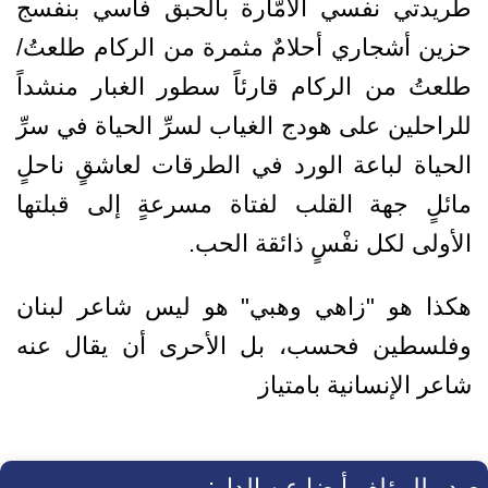
طريدتي نفسي الأمّارة بالحبق فأسي بنفسج
حزين أشجاري أحلامٌ مثمرة من الركام طلعتُ/
طلعتُ من الركام قارئاً سطور الغبار منشداً
للراحلين على هودج الغياب لسرِّ الحياة في سرِّ
الحياة لباعة الورد في الطرقات لعاشقٍ ناحلٍ
مائلٍ جهة القلب لفتاة مسرعةٍ إلى قبلتها
الأولى لكل نفْسٍ ذائقة الحب.
هكذا هو "زاهي وهبي" هو ليس شاعر لبنان
وفلسطين فحسب، بل الأحرى أن يقال عنه
شاعر الإنسانية بامتياز
صدر للمؤلف أيضا عن الدار: