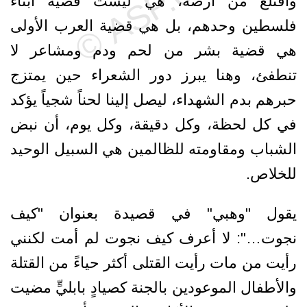
واقتلع من أرضه، هي ليست قضية أبناء
فلسطين وحدهم، بل هي قضية العرب الأولى
هي قضية بشر من لحم ودم ومشاعر لا
تنطفئ، وهنا يبرز دور الشعراء حين يمتزج
حبرهم بدم الشهداء، ليصل إلينا لحناً شجياً يؤكد
في كل لحظة، وكل دقيقة، وكل يوم، أن نبض
الشباب ومقاومته للظالمين هي السبيل الوحيد
للخلاص.
يقول "وهبي" في قصيدة بعنوان "كيف
نجوت…": لا أعرف كيف نجوت لم أمت لكنني
رأيت من مات رأيت القتلى أكثر حياءً من القتلة
والأطفال الموعودين بالجنة كصيادٍ بابليٍّ مضيت