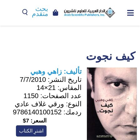
بحث
متقدم
كيف نجوت
تأليف:
زاهي وهبي
تاريخ النشر:
7/7/2010
المقاس:
21×14
عدد الصفحات:
1150
النوع:
ورقي غلاف عادي
ردمك:
9786140100152
السعر:
7$
اشترِ الكتاب