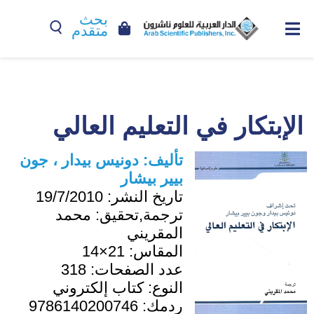
بحث
متقدم
الإبتكار في التعليم العالي
تأليف:
دونيس بيدار ، جون
بيير بيشار
تاريخ النشر:
19/7/2010
ترجمة,تحقيق:
محمد
المقريني
المقاس:
21×14
عدد الصفحات:
318
النوع:
كتاب إلكتروني
ردمك:
9786140200746