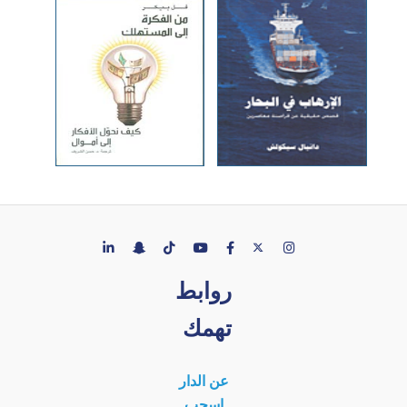
روابط
تهمك
عن الدار
إسحب