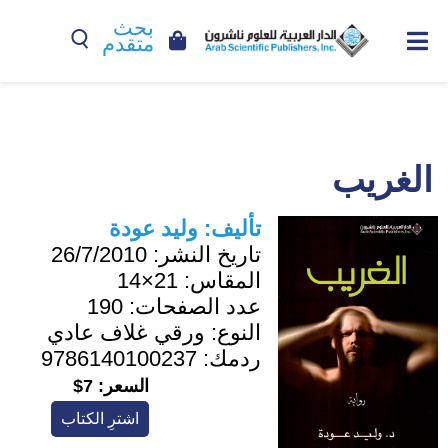
بحث
متقدم
الغريب
تأليف:
وليد عودة
تاريخ النشر:
26/7/2010
المقاس:
21×14
عدد الصفحات:
190
النوع:
ورقي غلاف عادي
ردمك:
9786140100237
السعر:
7$
اشترِ الكتاب