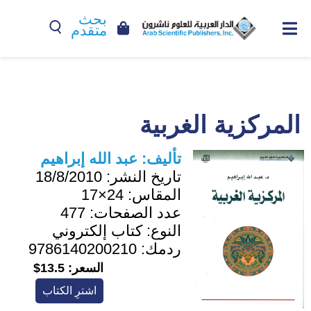
بحث
متقدم
المركزية الغربية
تأليف:
عبد الله إبراهيم
تاريخ النشر:
18/8/2010
المقاس:
24×17
عدد الصفحات:
477
النوع:
كتاب إلكتروني
ردمك:
9786140200210
السعر:
13.5$
اشترِ الكتاب