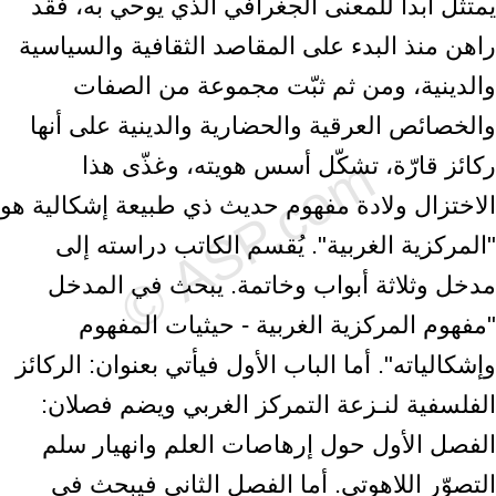
يمتثل أبداً للمعنى الجغرافي الذي يوحي به، فقد
راهن منذ البدء على المقاصد الثقافية والسياسية
والدينية، ومن ثم ثبّت مجموعة من الصفات
والخصائص العرقية والحضارية والدينية على أنها
ركائز قارّة، تشكّل أسس هويته، وغذّى هذا
الاختزال ولادة مفهوم حديث ذي طبيعة إشكالية هو
"المركزية الغربية". يُقسم الكاتب دراسته إلى
مدخل وثلاثة أبواب وخاتمة. يبحث في المدخل
"مفهوم المركزية الغربية - حيثيات المفهوم
وإشكالياته". أما الباب الأول فيأتي بعنوان: الركائز
الفلسفية لنـزعة التمركز الغربي ويضم فصلان:
الفصل الأول حول إرهاصات العلم وانهيار سلم
التصوّر اللاهوتي. أما الفصل الثاني فيبحث في