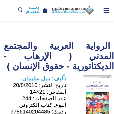
بحث
متقدم
الرواية العربية والمجتمع
المدني ( الإرهاب -
الديكتاتورية - حقوق الإنسان )
تأليف:
نبيل سليمان
تاريخ النشر:
20/8/2010
المقاس:
21×14
عدد الصفحات:
244
النوع:
كتاب إلكتروني
ردمك:
9786140204485