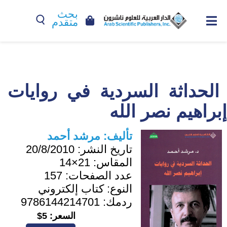
بحث
متقدم
الحداثة السردية في روايات
إبراهيم نصر الله
تأليف:
مرشد أحمد
تاريخ النشر:
20/8/2010
المقاس:
21×14
عدد الصفحات:
157
النوع:
كتاب إلكتروني
ردمك:
9786144214701
السعر:
5$