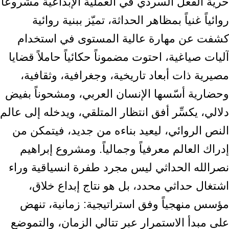
حرية الفعل السردي في العملية الإبداعية مشروعاً
روائياً غنياً بمظاهر الحداثة، تميّز ببنية روائية
كشفت عن مهارة عالية المستوى في استخدام
آليات صياغية، احتوت مضموناً حكائياً حاملاً قضايا
مصيرية ذات أبعاد تاريخية، وجغرافية، وثقافية،
وحضارية أسّسها الإنسان العربي، ومشحوناً بفيض
دلالي، يكسِّر أفق انتظار المتلقي، ويدخله إلى عالم
النص الروائي، ليعيد بناءه من جديد، فيتمكن من
إدراك العالم معرفياً وجمالياً. ومشروع إبراهيم
نصرالله الحداثي ليس مجرد طفرة انسياقية وراء
اشتغال حداثي محدد، بل هو نتاج إبداع خلاق،
مؤسس منهجياً وفق استراتيجية: زمانية، تنهض
على مبدأ الاستمرار عبر تتالي الزمان، والتموضع