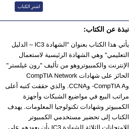
اشترِ الكتاب
نبذة عن الكتاب:
يأتي هذا الكتاب بعنوان "الشهادة IC3 – الدليل
التعليمي" وهي الشهادة الرئيسية لاستعمال
الإنترنت والكمبيوتروهو من تأليف "رون غيلستر"
الحائز على شهادات CompTIA Network
وCompTIA A- وCCNA. والذي حققت كتبه أعلى
مراتب البيع في مواضيع الشبكات وأجهزة
الكمبيوتر وشهادات تكنولوجيا المعلومات. يهدف
الكتاب إلى تحضير مستخدمي الكمبيوتر
للامتحانات الثلاثة للشهادة IC3 بأن يعودهم على