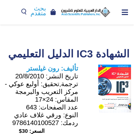
بحث
متقدم
الشهادة IC3 الدليل التعليمي
تأليف:
رون غيلستر
تاريخ النشر:
20/8/2010
ترجمة,تحقيق:
أوليع عوكي -
مركز التعريب والبرمجة
المقاس:
24×17
عدد الصفحات:
643
النوع:
ورقي غلاف عادي
ردمك:
9786140100527
السعر:
30$