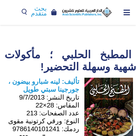
بحث
متقدم
المطبخ الحلبي ؛ مأكولات
شهية وسهلة التحضير!
تأليف:
لينه شبارو بيضون ،
جورجينا سبتي طويل
تاريخ النشر:
9/7/2013
المقاس:
28×22
عدد الصفحات:
213
النوع:
ورقي كرتونية مقوى
ردمك:
9786140101241