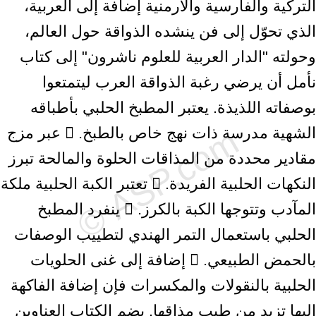
التركية والفارسية والأرمنية إضافة إلى العربية،
الذي تحوّل إلى فن ينشده الذواقة حول العالم،
وحولته "الدار العربية للعلوم ناشرون" إلى كتاب
نأمل أن يرضي رغبة الذواقة العرب ليتمتعوا
بوصفاته اللذيذة. يعتبر المطبخ الحلبي بأطباقه
الشهية مدرسة ذات نهج خاص بالطبخ.  عبر مزج
مقادير محددة من المذاقات الحلوة والمالحة تبرز
النكهات الحلبية الفريدة.  تعتبر الكبة الحلبية ملكة
المآدب وتتوجها الكبة بالكرز.  ينفرد المطبخ
الحلبي باستعمال التمر الهندي لتطييب الوصفات
بالحمض الطبيعي.  إضافة إلى غنى الحلويات
الحلبية بالنقولات والمكسرات فإن إضافة الفاكهة
إليها تزيد من طيب مذاقها. يضم الكتاب العناوين