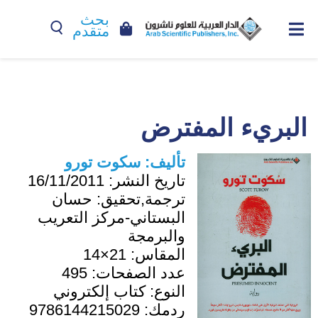
بحث
متقدم
البريء المفترض
تأليف:
سكوت تورو
تاريخ النشر:
16/11/2011
ترجمة,تحقيق:
حسان
البستاني-مركز التعريب
والبرمجة
المقاس:
21×14
عدد الصفحات:
495
النوع:
كتاب إلكتروني
ردمك:
9786144215029