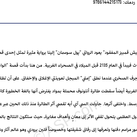
ردمك:
9786144215173
جيش قمبيز المفقود" يعود الروائي "پول سوسمان" إلينا برواية مثيرة تمثل إح
دة الجرف الصخري عندما نطق "إمتي" المبجل تعويذتي الإغلاق والإخفاق. على أن تظ
لعام 1986 وفي الصحراء الغربية أيضاً سقطت طائرة أنتونوف محملة بمواد يفترض أنها بالغة الخط
وسط. واختفى أثرها. حاولت السي آي أيه تقصي أثر الطائرة منذ ذلك الحين عبر 
ل العظمى يتحول تقفي الأثر إلى معانٍ وأهداف مغايرة، حيث ستكون النتائج بال
ور مراسم دفنها وتعرفها إلى رفاق شقيقتها وخصوصاً فلين برودي وهو عالم آثار 