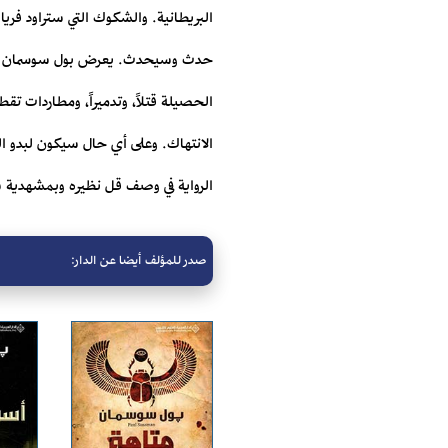
البريطانية. والشكوك التي ستراود فريا
حدث وسيحدث. يعرض بول سوسمان في ر
الحصيلة قتلاً، وتدميراً، ومطاردات تق
الانتهاك. وعلى أي حال سيكون لبدو ال
الرواية في وصف قل نظيره وبمشهدية س
صدر للمؤلف أيضا عن الدار: