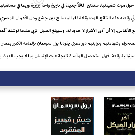
 حول موت شقيقتها، ستفتح آفاقاً جديدة في تاريخ واحة زرزورة وربما في مستقبلها
ائعته هذه النتائج المدمرة لالتقاء المصالح بين جشع رجل الأعمال المصر
طع الأنفاس، إلا أن أذى الأشرار لا حدود له. وسيبلغ السيل الزبى عندما توشك 
صحراء وشهامتهم ودرايتهم دور مميز. يقودنا پول سوسمان بإلمامه الكبير بمصر
ينمائية رائعة. فهل ستحصل المأساة نتيجة عبث الإنسان بما لا يجب العبث ب