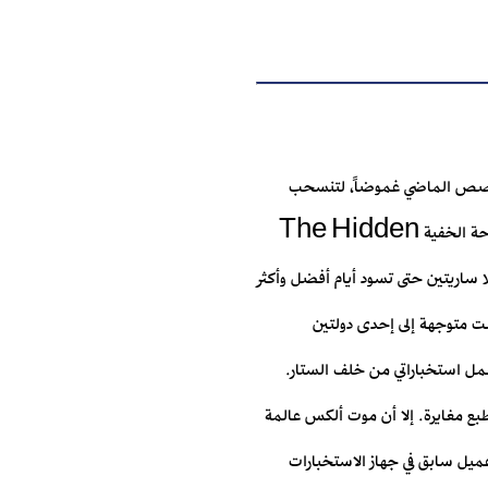
دى قصص الماضي غموضاً، لتنسحب
بأحداثها إلى الحاضر. أما مسرح الأحداث فيبدأ في العام 2135 قبل الميلاد في الصحراء الغربية. من هنا بدأت قصة "الواحة الخفية The Hidden
لا ساريتين حتى تسود أيام أفضل وأكثر
ورة كانت متوجهة إلى إحدى دولتين
عمل استخباراتي من خلف الستار.
طبع مغايرة. إلا أن موت ألكس عالمة
وعميل سابق في جهاز الاستخبارات