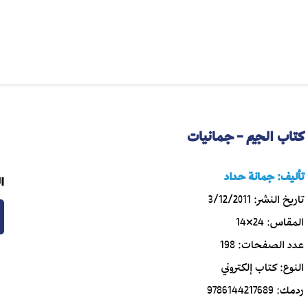
كتاب الجيم - جمانيات
تأليف:
جمانة حداد
ا
تاريخ النشر:
3/12/2011
المقاس:
24×14
عدد الصفحات:
198
النوع:
كتاب إلكتروني
ردمك:
9786144217689