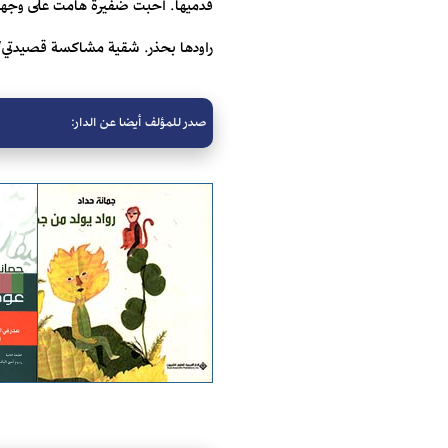
قدميها. أحبت ضفيرة هامت على وجهها 
راودها بحذر. شقية مشاكسة قصيدتي"
صدر للمؤلف أيضا عن الدار: