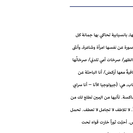
، بانسيابية تحاكي بها جمانة كل
صورة عن نفسها امرأة وشاعرة، وأنثى
 الظهر/ صرخات أمي تلدني/ صرخاتُها
حافيةً معها أركض/ أنا الباحثة عن
، هي: (جيولوجيا الأنا – أنا سرابي
اكسة. تأتيها من اليمين تطلع لك من
ً. لا تلاطف لا تجامل لا تعطف. تحمل
اس. أحبّت ثوراً خارت قواه تحت