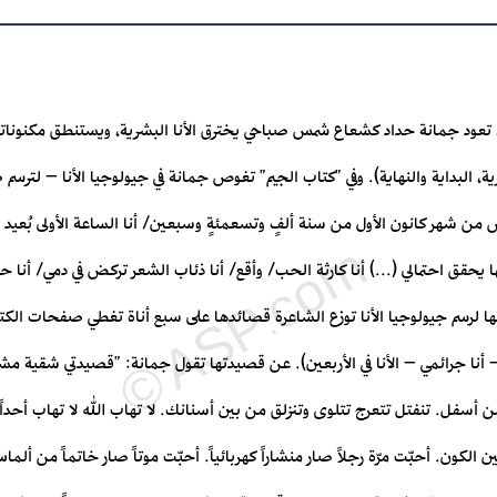
، تعود جمانة حداد كشعاع شمس صباحي يخترق الأنا البشرية، ويستنطق مكنوناتها
البداية والنهاية). وفي "كتاب الجيم" تغوص جمانة في جيولوجيا الأنا – لترسم 
 من شهر كانون الأول من سنة ألفٍ وتسعمئةٍ وسبعين/ أنا الساعة الأولى بُعيد
قُها يحقق احتمالي (...) أنا كارثة الحب/ وأقع/ أنا ذئاب الشعر تركض في دمي/ أنا 
ا لرسم جيولوجيا الأنا توزع الشاعرة قصائدها على سبع أناة تغطي صفحات الكتاب
 أنا جرائمي – الأنا في الأربعين). عن قصيدتها تقول جمانة: "قصيدتي شقية مش
 أسفل. تنفتل تتعرج تتلوى وتنزلق من بين أسنانك. لا تهاب الله لا تهاب أحدا
الكون. أحبّت مرّة رجلاً صار منشاراً كهربائياً. أحبّت موتاً صار خاتماً من ألم