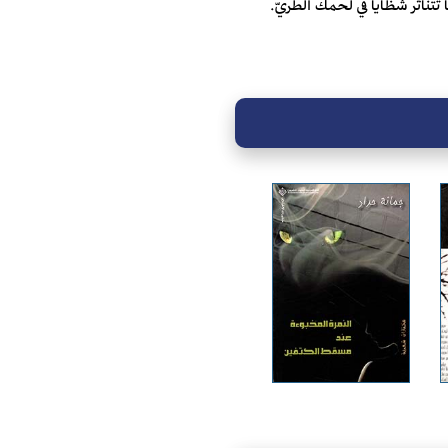
تتناثر شظايا في لحمك الطريّ.