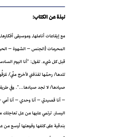
نبذة عن الكتاب:
مع إيقاعات أناملها، وموسيقى أفكارها
المحرمات (الجنس – الشهوة – الحرية، 
قبل كل شيء. تقول: "أنا اليوم السادس
تلدها/ رحمُها تقذفني لأخرج منّي/ عَرَ
صيادها/ لا تجد صيادها...". وفي طريقه
– أنا قصيدتي – أنا وحدي – أنا أمي –
اليسار. ترتمي عليها من عل تعاجلك من
بندقية على كتفها وفوهتها أوسع من عين 