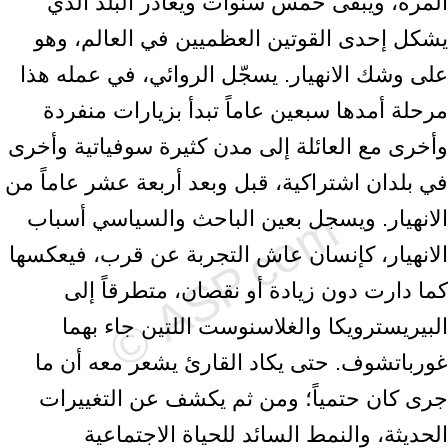
المرة، ويبقى خمس سنوات ويغادر البلد الذي
يشكل إحدى القوتين العظميين في العالم، وهو
على وشك الانهيار. يسجّل الروائي، في عمله هذا
مرحلة أمدها سبعين عاماً تبدأ بزيارات منفردة
وأخرى مع العائلة إلى مدن كثيرة سوفياتية وأخرى
في بلدان اشتراكية، قبل وبعد أربعة عشر عاماً من
الانهيار. ويسجل بعين الباحث والسياسي أسباب
الانهيار، كإنسان عاش التجربة عن قرب، فيعكسها
كما دارت دون زيادة أو نقصان، متطرقاً إلى
البيريسترويكا والغلاسنوست اللتين جاء بهما
غورباتشوف. حتى يكاد القارئ يشعر معه أن ما
جرى كان حتمياً؛ ومن ثم يكشف عن التغييرات
الحديثة، والنمط السائد للحياة الاجتماعية