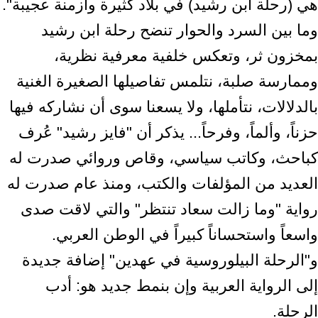
هي (رحلة ابن رشيد) في بلاد كثيرة وأزمنة عجيبة".
وما بين السرد والحوار تنضح رحلة ابن رشيد
بمخزون ثر، وتعكس خلفية معرفية نظرية،
وممارسة صلبة، نتلمس تفاصيلها الصغيرة الغنية
بالدلالات، نتأملها، ولا يسعنا سوى أن نشاركه فيها
حزناً، وألماً، وفرحاً... يذكر أن "فايز رشيد" عُرف
كباحث، وكاتب سياسي، وقاص وروائي صدرت له
العديد من المؤلفات والكتب، ومنذ عام صدرت له
رواية "وما زالت سعاد تنتظر" والتي لاقت صدى
واسعاً واستحساناً كبيراً في الوطن العربي.
و"الرحلة البيلوروسية في عهدين" إضافة جديدة
إلى الرواية العربية وإن بنمط جديد هو: أدب
الرحلة.