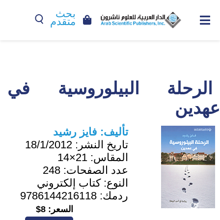
بحث
متقدم
الرحلة البيلوروسية في
عهدين
تأليف:
فايز رشيد
تاريخ النشر:
18/1/2012
المقاس:
21×14
عدد الصفحات:
248
النوع:
كتاب إلكتروني
ردمك:
9786144216118
السعر:
8$