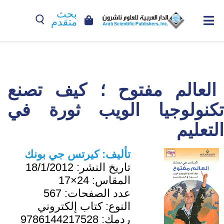
بحث
متقدم
العالم مفتوح ؛ كيف تصنع
تكنولوجيا الويب ثورة في
التعليم
تأليف:
كيرتس جي بونك
تاريخ النشر:
18/1/2012
المقاس:
24×17
عدد الصفحات:
567
النوع:
كتاب إلكتروني
ردمك:
9786144217528