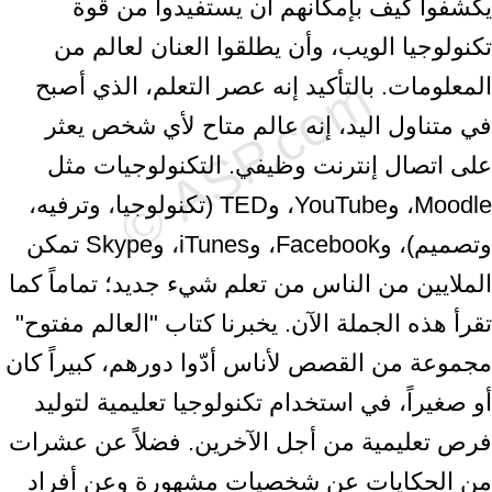
يكشفوا كيف بإمكانهم أن يستفيدوا من قوة
تكنولوجيا الويب، وأن يطلقوا العنان لعالم من
المعلومات. بالتأكيد إنه عصر التعلم، الذي أصبح
في متناول اليد، إنه عالم متاح لأي شخص يعثر
على اتصال إنترنت وظيفي. التكنولوجيات مثل
Moodle، وYouTube، وTED (تكنولوجيا، وترفيه،
وتصميم)، وFacebook، وiTunes، وSkype تمكن
الملايين من الناس من تعلم شيء جديد؛ تماماً كما
تقرأ هذه الجملة الآن. يخبرنا كتاب "العالم مفتوح"
مجموعة من القصص لأناس أدّوا دورهم، كبيراً كان
أو صغيراً، في استخدام تكنولوجيا تعليمية لتوليد
فرص تعليمية من أجل الآخرين. فضلاً عن عشرات
من الحكايات عن شخصيات مشهورة وعن أفراد