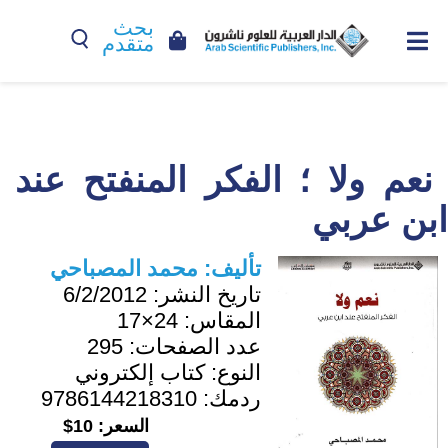
بحث
متقدم
نعم ولا ؛ الفكر المنفتح عند
ابن عربي
تأليف:
محمد المصباحي
تاريخ النشر:
6/2/2012
المقاس:
24×17
عدد الصفحات:
295
النوع:
كتاب إلكتروني
ردمك:
9786144218310
السعر:
10$