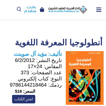
بحث
متقدم
أنطولوجيا المعرفة اللغوية
تأليف:
مؤيد آل صوينت
تاريخ النشر:
6/2/2012
المقاس:
24×17
عدد الصفحات:
373
النوع:
كتاب إلكتروني
ردمك:
9786144218464
السعر:
16$
اشترِ الكتاب