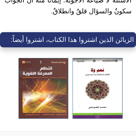
الأسئلة لا صياغة الأجوبة؛ إيماناً منه أن الجواب
سكونٌ والسؤال قلقٌ وانطلاقٌ.
الزبائن الذين اشتروا هذا الكتاب، اشتروا أيضاً: