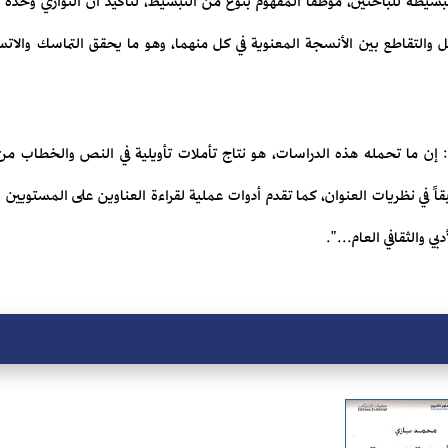
بسيطة للباحثين، موظفاً المفهوم بنوع من التبسيط، لتأكيد أن التوازي وحده لا
والتقاطع بين الأنسجة المعنوية في كل منهما، وهو ما يحقق التماسك والاتساق
إن ما تحمله هذه الدراسات، هو نتاج تأملات تأويلية في النص والخطاب من م
اً في نظريات العنوان، كما تقدم أدوات عملية لقراءة العناوين على المستويين ال
ي والثقافي العام...".