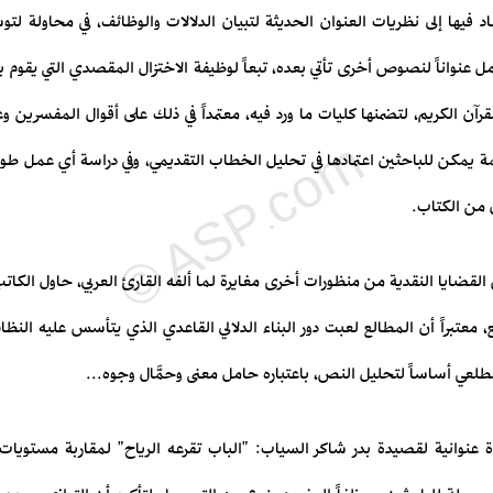
د فيها إلى نظريات العنوان الحديثة لتبيان الدلالات والوظائف، في محاولة لت
مل عنواناً لنصوص أخرى تأتي بعده، تبعاً لوظيفة الاختزال المقصدي التي يقوم به
قرآن الكريم، لتضمنها كليات ما ورد فيه، معتمداً في ذلك على أقوال المفسرين وع
ة يمكن للباحثين اعتمادها في تحليل الخطاب التقديمي، وفي دراسة أي عمل طو
ل من الكتاب.
لقضايا النقدية من منظورات أخرى مغايرة لما ألفه القارئ العربي، حاول الكاتب
، معتبراً أن المطالع لعبت دور البناء الدلالي القاعدي الذي يتأسس عليه النظام 
مطلعي أساساً لتحليل النص، باعتباره حامل معنى وحمَّال وجوه...
 عنوانية لقصيدة بدر شاكر السياب: "الباب تقرعه الرياح" لمقاربة مستويات ال