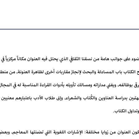
 على جوانب هامة من نسقنا الثقافي الذي يحتل فيه العنوان مكاناً مركزياً في الث
 الكتاب باب المساءلة والبحث لإنجاز مقاربات أخرى لظاهرة العنونة، من منطلقا
ى بوظائفه، ويغني مداراته ومسالك تأويله بأدوات القراءة المناسبة له في المجال 
هتمين بدراسة العناوين والكُتاب والشعراء، وإلى طلاب الأدب باعتبارهم معنيين
وتداول الكتاب.
كون العنوان من زوايا مختلفة: الإشارات اللغوية التي تضمنتها المعاجم، وبعض ال