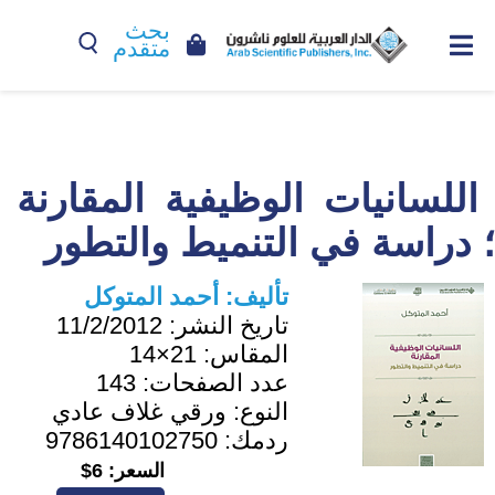
بحث
متقدم
اللسانيات الوظيفية المقارنة
؛ دراسة في التنميط والتطور
تأليف:
أحمد المتوكل
تاريخ النشر:
11/2/2012
المقاس:
21×14
عدد الصفحات:
143
النوع:
ورقي غلاف عادي
ردمك:
9786140102750
السعر:
6$