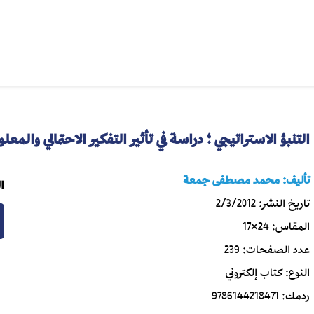
التنبؤ الاستراتيجي ؛ دراسة في تأثير التفكير الاحتمالي والمعل
تأليف:
محمد مصطفى جمعة
ا
تاريخ النشر:
2/3/2012
المقاس:
24×17
عدد الصفحات:
239
النوع:
كتاب إلكتروني
ردمك:
9786144218471