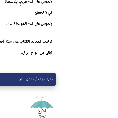
وندوس على قدم غريبٍ يتوسطُنا
كي لا نخطئ
وندوس على قدمِ الموت! (...)".
تبقى من ألواح الرائي.
صدر للمؤلف أيضا عن الدار: