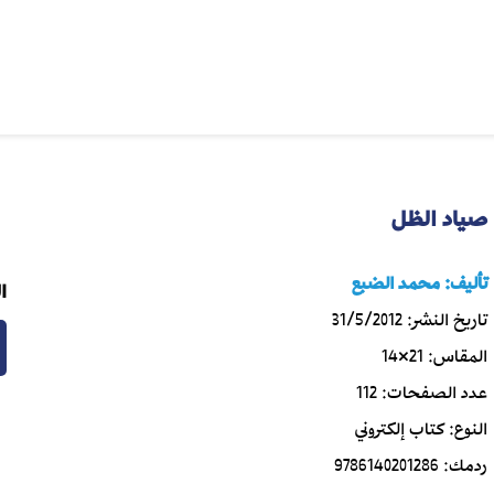
صياد الظل
تأليف:
محمد الضبع
ا
تاريخ النشر:
31/5/2012
المقاس:
21×14
عدد الصفحات:
112
النوع:
كتاب إلكتروني
ردمك:
9786140201286