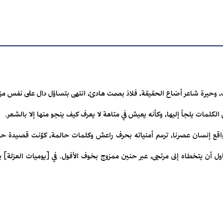
ت، وحيرة شاعر أضاع الحقيقة، فلاذ بصمت هادئ، انتهى بتساؤل دال على نفس م
لكلمات يلجأ إليها، وكأنه يعيش في متاهة لا يعرف كيف ينجو منها إلا بالشعر.
إنسان عصرنا، ترسم أمنياته بحرف راعش وكلمات حالمة، كوّنت قصيدة حال
 أن يتخطاه إلى مرتجى، عبر حنين ممزوج بخوف الأفول. في [يوميات العزلة] 