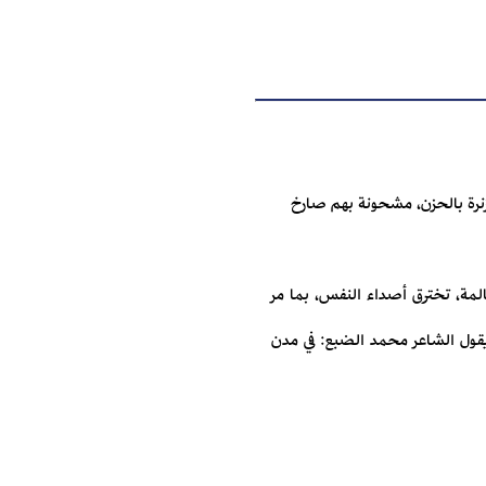
زنرة بالحزن، مشحونة بهم صارخ
مة، تخترق أصداء النفس، بما مر
يقول الشاعر محمد الضبع: في مدن