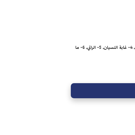
توزعت قصائد الكتاب على ستة أقسام جاءت تحت العناوين الآتية: 1- غابة الأوتار، 2- غابة المرايا، 3- غابة الخفة، 4- غابة النسيان، 5- الرائي، 6- ما