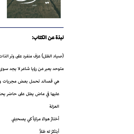
نبذة عن الكتاب:
(صياد الظل) عزف منفرد على وتر الذا
متوحد يعبر عن رؤيا شاعر لا يجد سوى ا
هي قصائد تحمل بعض مجريات واقع 
عليها في ماض يطل على حاضر يحاول
العزلة
أختارُ هواءً مرئيّاً كي يصحبَني
أبتكرُ له ظلاً