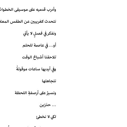
وأدرب قدميه على موسيقى الخطوات
نتحدث كغريبين عن الطقس المعتم
ونفكر في فصلٍ لا يأتي
أو... في عاصمة للحلم
تلاحقنا أشباحُ الوقت
وفي أيديها ساعات موقوتةْ
نتجاهلها
ونسيرُ على أرصفةِ اللحظة
... حذرَين
لكي لا نخطئ