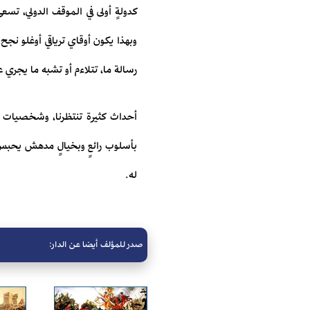
كدولةٍ أولى في الموقف الدولي، تسعى
وبهذا يكون أوقاي ترياقي أوغلو نجح
رسالة ما، تتلاءم أو تشبه ما يجري ع
أحداث كثيرة تنتظرنا، وشخصيات تار
بأسلوب رائعٍ وبخيالٍ مدهش يحبس ا
له.
صدر للمؤلف أيضا عن الدار: