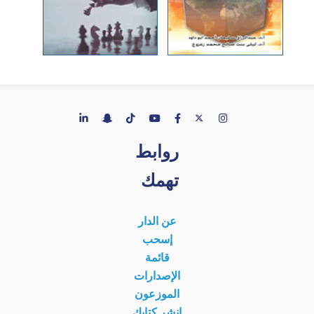
روابط
تهمك
عن الدار
إسحب
قائمة
الإصدارات
الموزعون
انشر كتابك