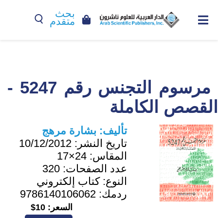
بحث
متقدم
مرسوم التجنس رقم 5247 -
القصص الكاملة
تأليف:
بشارة مرهج
تاريخ النشر:
10/12/2012
المقاس:
24×17
عدد الصفحات:
320
النوع:
كتاب إلكتروني
ردمك:
9786140106062
السعر:
10$