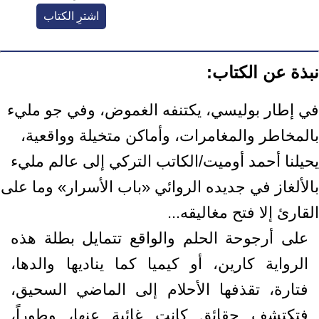
اشترِ الكتاب
نبذة عن الكتاب:
في إطار بوليسي، يكتنفه الغموض، وفي جو مليء
بالمخاطر والمغامرات، وأماكن متخيلة وواقعية،
يحيلنا أحمد أوميت/الكاتب التركي إلى عالم مليء
بالألغاز في جديده الروائي «باب الأسرار» وما على
القارئ إلا فتح مغاليقه...
على أرجوحة الحلم والواقع تتمايل بطلة هذه
الرواية كارين، أو كيميا كما يناديها والدها،
فتارة، تقذفها الأحلام إلى الماضي السحيق،
فتكتشف حقائق كانت غائبة عنها، وطوراً،