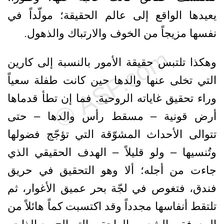
يعيدها الواقع إلى عالم الحقيقة؛ مولّداً في
نفسها مزيجاً من الخوف والارتباك والذهول.
وهكذا تلتبس حقيقة الأمور بالنسبة إلى كارين
التي تخلى عنها والدها حين كانت طفلة سعياً
وراء تحقيق غاياته الروحية. فما إن تطأ قدماها
أرض قونية – مسقط رأس والدها – حتى
تتوالى الأحداث المشوّقة التي تؤجّج فضولها
وتُنسيها – ولو قليلاً – الهدف الحقيقي الذي
جاءت من أجله؛ ألا وهو التحقيق في حريق
فندق، فتغوص في لجّة بحر عميق الأغوار، ثم
تلتقط أنفاسها مجدداً وقد اكتسبت كماً هائلاً من