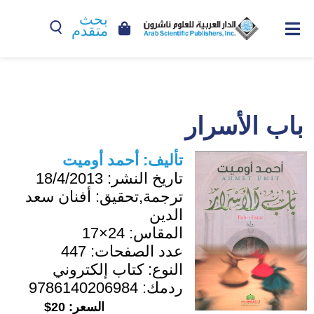
بحث
متقدم
باب الأسرار
تأليف:
أحمد أوميت
تاريخ النشر:
18/4/2013
ترجمة,تحقيق:
أفنان سعد
الدين
المقاس:
24×17
عدد الصفحات:
447
النوع:
كتاب إلكتروني
ردمك:
9786140206984
السعر:
20$