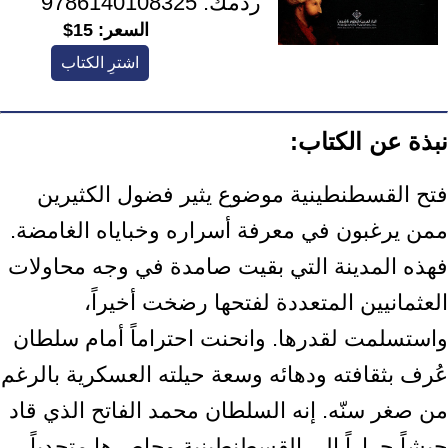
ردمك:
9786140108325
السعر:
15$
اشترِ الكتاب
نبذة عن الكتاب:
فتح القسطنطينية موضوع يثير فضول الكثيرين
ممن يرغبون في معرفة أسراره وخباياه الغامضة.
فهذه المدينة التي بقيت صامدة في وجه محاولات
العثمانيين المتعددة لفتحها رضخت أخيراً،
واستسلمت لقدرها. وانحنت احتراماً أمام سلطان
عُرف بثقافته ودهائه وسعة حيلته العسكرية بالرغم
من صغر سنّه. إنه السلطان محمد الفاتح الذي قاد
جيشاً جراراً إلى القسطنطينية وحاصرها متحدياً