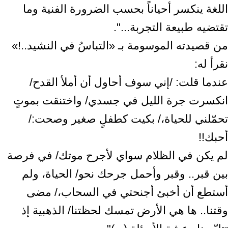
اللغة ينكسر أحياناً بحسب الضرورة الفنية وما
تقتضيه طبيعة التجربة...".
من قصيدته الموسومة بـ «التباسُ في النشيد..!»
نقرأ له:
عندما قلت: /إني سوف أحاول أن أملأ القدح/
انكسرت جرة الليل في جسدي/ واختنقت بموتٍ
تحمّلني للحياة،/ بكيت كطفلٍ صغير وصحت:/
أحبك!!
لم يكن في الظلام سواي لأجرح موتك/ في فرصة
بين قبر.. وقبر وأحمل جرحك نحو/ الحياة، ولم
أستطع أن أخبئ أجنحتي في السحاب،/ مضى
وقتنا.. ها هي الأرض تمسك لحظتنا/ الذهبية إذ