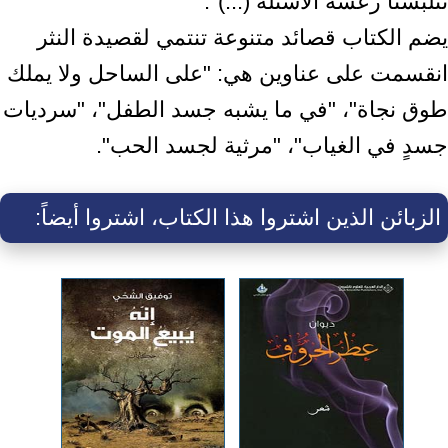
تتلبّسنا رعشة الأسئلة (...)".
يضم الكتاب قصائد متنوعة تنتمي لقصيدة النثر
انقسمت على عناوين هي: "على الساحل ولا يملك
طوق نجاة"، "في ما يشبه جسد الطفل"، "سرديات
جسدٍ في الغياب"، "مرثية لجسد الحب".
الزبائن الذين اشتروا هذا الكتاب، اشتروا أيضاً: