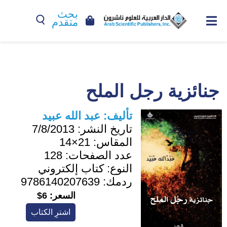
بحث
متقدم
جنائزية رجل الملح
تأليف:
عبد الله عبيد
تاريخ النشر:
7/8/2013
المقاس:
21×14
عدد الصفحات:
128
النوع:
كتاب إلكتروني
ردمك:
9786140207639
السعر:
6$
اشترِ الكتاب