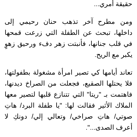
حقيقة أمري...
ومن مطرح آخر تذهب حنان رحيمي إلى
داخلها، تبحث عن الطفلة التي زرعت قمحها
في قلب جنانها، فأنبتت زهر دفء ورحيق زهوٍ
يكبر مع الريح.
تعاند أيامها كي تصير امرأة مشغولة بطفولتها،
فلا يحتلها الصقيع، فجعلت من الصراخ ديدنها،
فاهتمت بـ "ريتا" التي تتنازع قلبها لتصير معها
الملاك الأثير فقالت لها: "يا طفلة البرد/ هاتِ
صوتي/ هاتِ صراخي/ وتعالي إلي/ دونكِ لا
أعرف الصدى...".