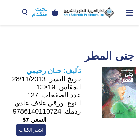
بحث
متقدم
جنى المطر
تأليف:
حنان رحيمي
تاريخ النشر:
28/11/2013
المقاس:
19×13
عدد الصفحات:
127
النوع:
ورقي غلاف عادي
ردمك:
9786140110724
السعر:
7$
اشترِ الكتاب