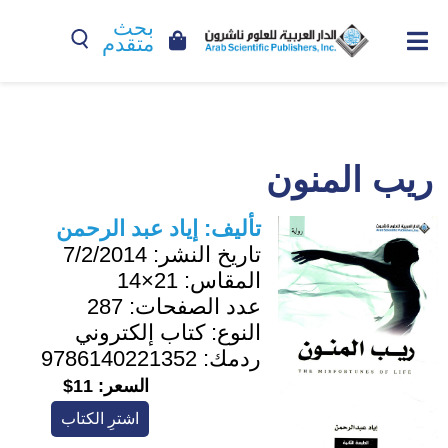
بحث
متقدم
ريب المنون
تأليف:
إياد عبد الرحمن
تاريخ النشر:
7/2/2014
المقاس:
21×14
عدد الصفحات:
287
النوع:
كتاب إلكتروني
ردمك:
9786140221352
السعر:
11$
اشترِ الكتاب