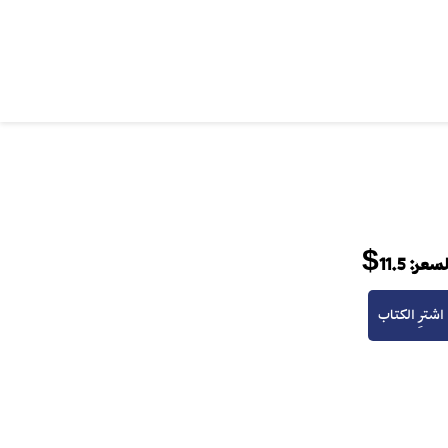
لسعر:
11.5$
اشترِ الكتاب