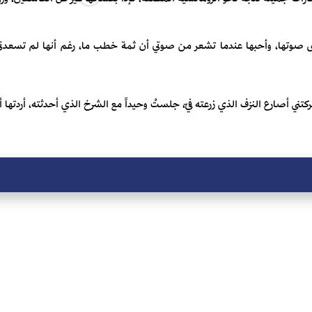
ى صوتها، وأحبها عندما تشعر من صوتي أن ثمة خطب ما، رغم أنها لم تسعدني ب
تركتني أصارع النزف الذي زرعته فيّ، جلستُ وحيداً مع الشرخ الذي أحدثته، أردتها أ