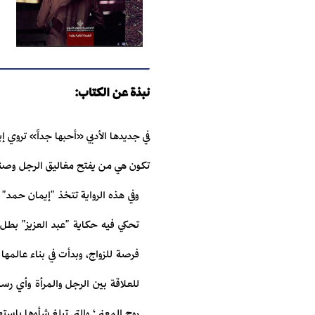
نبذة عن الكتاب:
في جديدها الأدبي «أحبها جداً» تروي 
تكون هي من يفتح مغاليق الرجل وصند
وفي هذه الرواية تتخذ "إيمان حمد
تحكي فيه حكاية "عبد العزيز" بطل ا
فرصة للزواج، وبدأت في بناء عالمها
للعلاقة بين الرجل والمرأة وأي رسا
روح المعنى؛ والتي تبلغ شأوها باستع