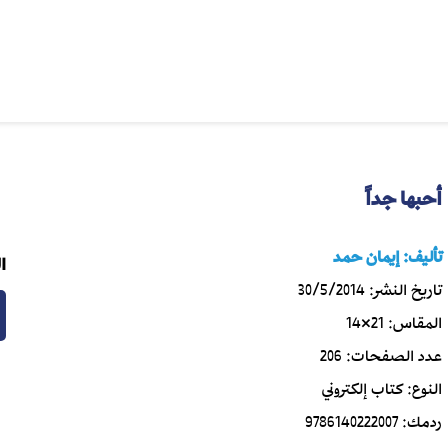
أحبها جداً
تأليف:
إيمان حمد
ا
تاريخ النشر:
30/5/2014
المقاس:
21×14
عدد الصفحات:
206
النوع:
كتاب إلكتروني
ردمك:
9786140222007