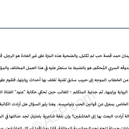
إيمان حمد قصة حب لم تكتمل، والضحية هذه المرّة على غير العادة هو الرجل، 
وقه السري المُحكم، هو بالضبط ما سنعثر عليه في هذا العمل المختلف والمؤ
" من الخطاب الموجه إلى حبيب سابق تقنية تغلف بها أحداث روايتها، فتقوم عل
لرواية وراويها، ثم جدلية المتكلم - الغائب حين تحكي حكاية "عنود" الفتاة ا
 الخاص بمعزل عن قوانين الحب ونواميسه. وهنا يثور السؤال هل أرادت الكاتبة تق
لة أرادت البعث بها إلى العاشقين؟ وإن بلغة شاعرية بامتياز، تجد ضالتها في الم
ارات جميلة تتجه نحو الرومانسية المطلقة، فإذا بعشاقها غير كل العاشقين، وروايت