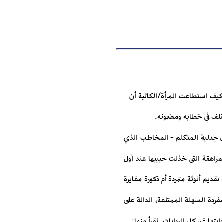
فكيف استطاعت المرأة/الكاتبة أن
تلف في خطابه ومضمونه.
ى جدلية المتكلم - المخاطب الذي
لمراهقة التي خذلت حبيبها عند أول
ديم أنوثة متمردة أم ذكورة مغايرة
فردة السهلة الممتنعة، الدالة على
ها غير كل الروايات. نقرأ منها: