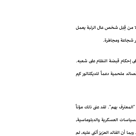
لا من قِبَل شخص عال الرتبة يعمل
ر شجاعة ومجاهَرة.
على إحكام قبضة النظام على شعبه.
صائد ملحمية دعماً للديكتاتور كيم
المعترف بهم". لقد عنى ذلك مؤناً
لسياسات العسكرية والدبلوماسية،
بما أن القائد العزيز أثنى عليه، لم