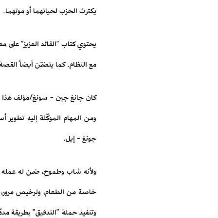
يكترث الحزب لحياتهما أو موتهما.
يحتوي كتاب "القائد العزيز" على م
مع النظام. كما يتضمّن أيضاً القصة
كان جانغ جين - سونغ/مؤلف هذا الك
ومن المهام الموكّلة إليه تطوير أس
جونغ - إيل.
ولأنه شاب وطموح، ضمن له عمله الو
خاصة من الطعام، وترخيص مرور، وح
وتنفيذ حملة "التدقيق" بطريقة مدمِّر