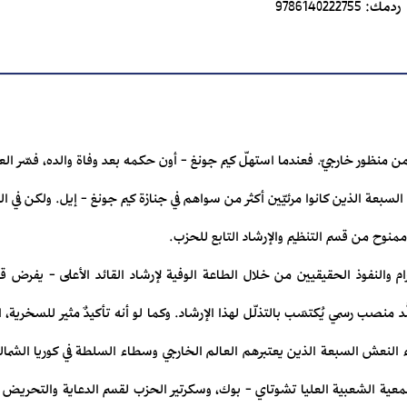
ردمك:
9786140222755
ة من منظور خارجيّ. فعندما استهلّ كيم جونغ - أون حكمه بعد وفاة والده، فسّر ال
لسبعة الذين كانوا مرئيّين أكثر من سواهم في جنازة كيم جونغ - إيل. ولكن في ال
نوح من قسم التنظيم والإرشاد التابع للحزب.
كرام والنفوذ الحقيقيين من خلال الطاعة الوفية لإرشاد القائد الأعلى - يفرض ق
ُّد منصب رسمي يُكتسَب بالتذلّل لهذا الإرشاد. وكما لو أنه تأكيدٌ مثير للسخرية،
نعش السبعة الذين يعتبرهم العالم الخارجي وسطاء السلطة في كوريا الشمالي
ة الشعبية العليا تشوتاي - بوك، وسكرتير الحزب لقسم الدعاية والتحريض كيم