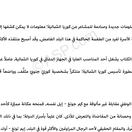
علومات جديدة وصادمة للمشاعر عن كوريا الشمالية؛ معلومات لا يمكن كشفها إ
 الآسرة لفرد من الطغمة الحاكمة في هذا البلد الغامض، وقد أصبح منتقدَه الأكث
تاب يشغل أحد المناصب العليا في الجهاز الدعائي في كوريا الشمالية، عاملاً 
طورة تأسيس كوريا الشمالية؛ متنكراً بشخصية كوريّ جنوبيّ مثقَّف، وواضعاً ق
طني مقابلة غير مألوفة مع كيم جونغ - إيل نفسه، فمنحه مكانة مميَّزة كأحد "
صانة من المقاضاة والتعرض للأذى. كان عليماً بأسرار الدولة؛ بما في ذلك ا
ة، والمقام الحقيقي لأحد الرجال المراوغين والأكثر قوة في البلد، إيم تونغ - أوك. و