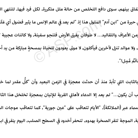
تفاق بينهم، سوى دافع التخلص من حالة ملل متكررة، لكل فرد فيها، لتنتهي الحك
ي حيرة من "ابن آدم" الملول هذا إذ "لم يعد في عالم الإنس ما يثير فضول أي مَل
من الأعراف والتقاليد... لا طوفان يغرق الأرض فتنجو سفينة، ولا كائنات عجيبة ت
 ولا موائد تنزل لآخرين فيأكلون، لا موتى يعودون للحياة بمسحةٍ مباركة من يد 
مٌ مُمِل!".
لثابت التي تأبدّ منذ أن حدثت معجزة في الزمن البعيد وأن "كلُّ مقدر لما 
 أن يكون..." لم يعد إلا الدعاء لأهالي القرية للإتيان بمعجزة تخلخل هذا الثاب
السماء عبر (الملائكة)، "الأيام تتعاقب على "عين جورية"، كما تتعاقب موجات ال
لية، الموجة تنقر الصخرة بهدوء، تنحفر أخدود في السطح الصلب، اليوم ينقر في ابن 