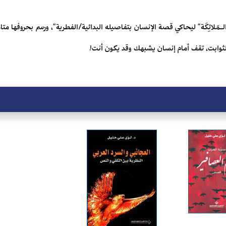
مَلائِكَة" ليحاكي قصة الإنسان بتفاصيله البدائية/الفطرية"، ورسم بحروفها م
لثوابت، تقف أمام إنسان يشبهك وقد يكون أنت!