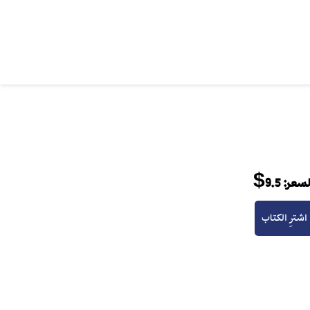
لسعر:
9.5$
اشترِ الكتاب