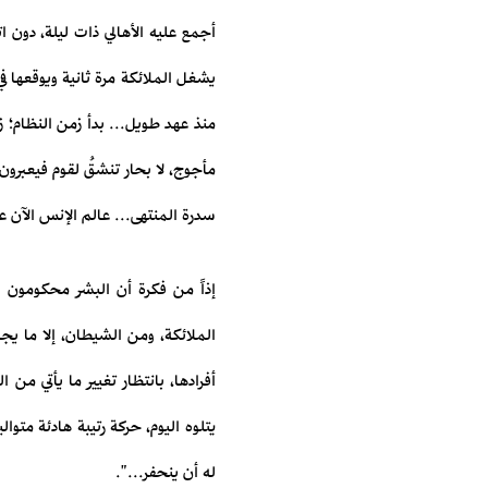
أجمع عليه الأهالي ذات ليلة، دون ا
يشغل الملائكة مرة ثانية ويوقعها ف
منذ عهد طويل... بدأ زمن النظام؛ ز
مأجوج، لا بحار تنشقُ لقوم فيعبرون،
سدرة المنتهى... عالم الإنس الآن عالَ
إذاً من فكرة أن البشر محكومون با
الملائكة، ومن الشيطان، إلا ما يجب
أفرادها، بانتظار تغيير ما يأتي من 
يتلوه اليوم، حركة رتيبة هادئة متوا
له أن ينحفر...".