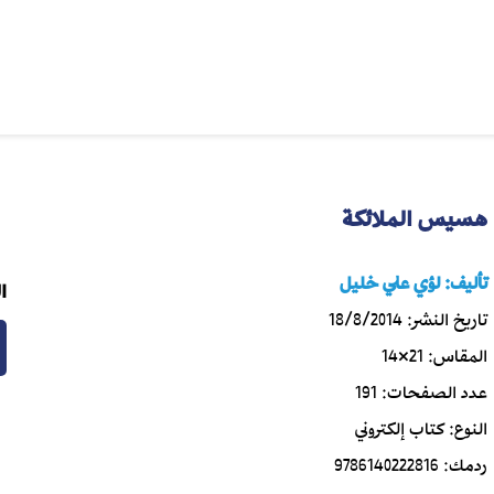
هسيس الملائكة
تأليف:
لؤي علي خليل
ا
تاريخ النشر:
18/8/2014
المقاس:
21×14
عدد الصفحات:
191
النوع:
كتاب إلكتروني
ردمك:
9786140222816