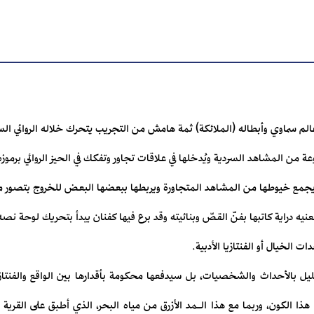
عالم سماوي وأبطاله (الملائكة) ثمة هامش من التجريب يتحرك خلاله الروائي الس
عة من المشاهد السردية ويُدخلها في علاقات تجاور وتفكك في الحيز الروائي برموز
يجمع خيوطها من المشاهد المتجاورة ويربطها ببعضها البعض للخروج بتصور ما
تعنيه دراية كاتبها بفنّ القصّ وبنائيته وقد برع فيها كفنان يبدأ بتحريك لوحة
 الخيال أو الفنتازيا الأدبية.
يل بالأحداث والشخصيات، بل سيدفعها محكومة بأقدارها بين الواقع والفنتازيا،
 هذا الكون، وربما مع هذا الـمد الأزرق من مياه البحر، الذي أطبق على القرية 