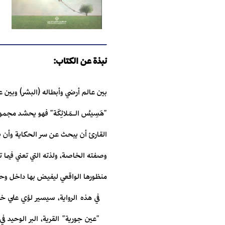
نبذة عن الكتاب:
بين عالم أرضي وأبطاله (البشر) وبين 
"هَسِيسُ الـمَلائِكَة" فهو يحشد مجمو
القارئ أن يبحث عن سر الحكاية وأن 
وصفته الخاصة، ولذته التي تعني فيما 
منظورها الواقعي ليفيض بها داخل وحدات
في هذه الرواية، سيسير لؤي علي خل
"عين جورية" القرية، البر الوحيد في