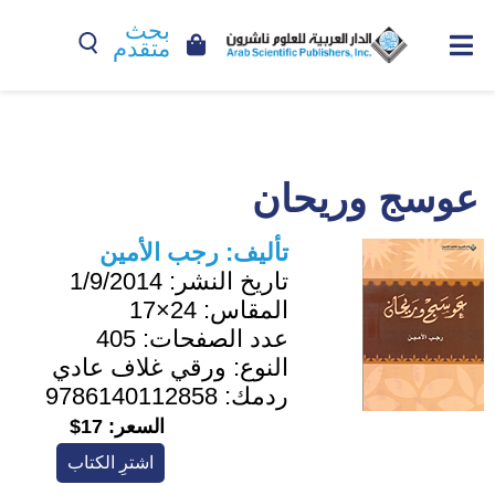
بحث
متقدم
عوسج وريحان
تأليف:
رجب الأمين
تاريخ النشر:
1/9/2014
المقاس:
24×17
عدد الصفحات:
405
النوع:
ورقي غلاف عادي
ردمك:
9786140112858
السعر:
17$
اشترِ الكتاب