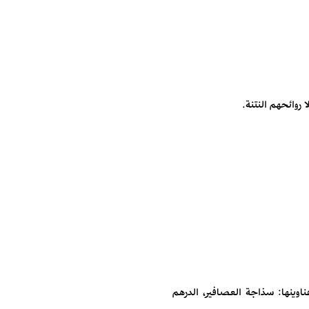
روائحهم النتنة.
وينها: سذاجة العصافير، الدرهم