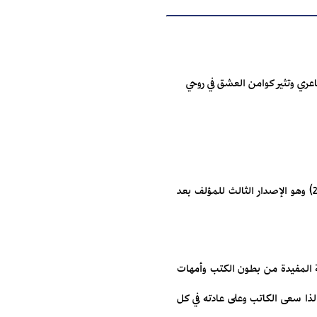
شاعري وتثير كوامن العشق في روحي
بهذه العبارات الشفيفة يقدم رجب الأمين جديده الموسوم بـ "عوسج وريحان"، (الدار العربية للعلوم ناشرون، 2014) وهو الإصدار الثالث للمؤلف بعد
صة المفيدة من بطون الكتب وأمهات
 لذا سعى الكاتب وعلى عادته في كل