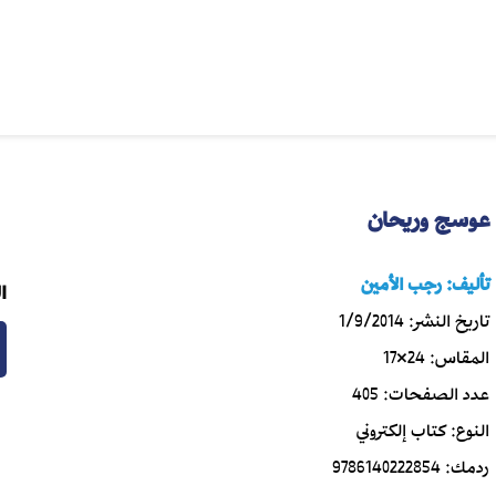
عوسج وريحان
تأليف:
رجب الأمين
ا
تاريخ النشر:
1/9/2014
المقاس:
24×17
عدد الصفحات:
405
النوع:
كتاب إلكتروني
ردمك:
9786140222854