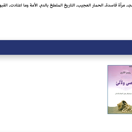
محبّ، مرآة فاسدة، الحمار العجيب، التاريخ الملطخ بالدم، الأمة وما اعتادت، القبو