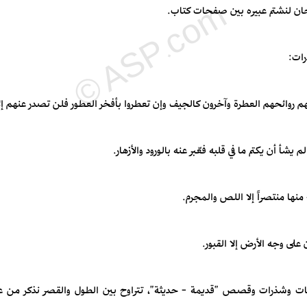
حان لنشتم عبيره بين صفحات كتاب.
ات:
هم روائحهم العطرة وآخرون كالجيف وإن تعطروا بأفخر العطور فلن تصدر عنهم إلا 
م يشأ أن يكتم ما في قلبه فعّبر عنه بالورود والأزهار.
 منها منتصراً إلا اللص والمجرم.
لى وجه الأرض إلا القبور.
ت وشذرات وقصص "قديمة - حديثة"، تتراوح بين الطول والقصر نذكر من عنا