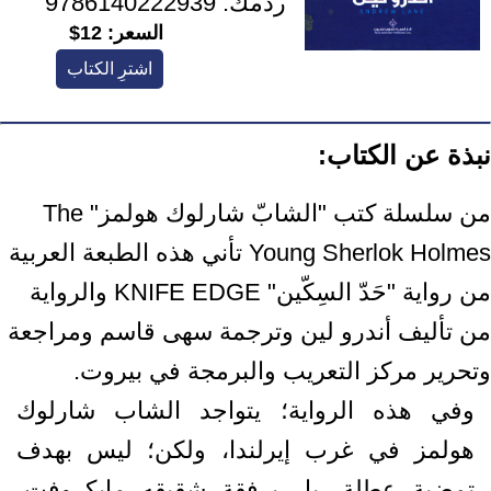
ردمك:
9786140222939
السعر:
12$
اشترِ الكتاب
نبذة عن الكتاب:
من سلسلة كتب "الشابّ شارلوك هولمز" The
Young Sherlok Holmes تأني هذه الطبعة العربية
من رواية "حَدّ السِكّين" KNIFE EDGE والرواية
من تأليف أندرو لين وترجمة سهى قاسم ومراجعة
وتحرير مركز التعريب والبرمجة في بيروت.
وفي هذه الرواية؛ يتواجد الشاب شارلوك
هولمز في غرب إيرلندا، ولكن؛ ليس بهدف
تمضية عطلة، بل برفقة شقيقه مايكروفت،