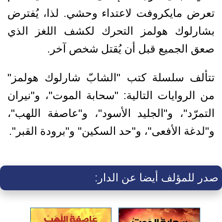
تعرض مايكروفت لاعتداء وحشي. لذا، يُفترض
بشارلوك هولمز التحرك لكشف اللغز الذي
صعق الجميع قبل أن يُقتل شخص آخر.
تتألف سلسلة كتب "الشابّ شارلوك هولمز"
من الروايات التالية: "سحابة الموت"، و"نيران
التمرّد"، و"الجليد الأسود"، و"عاصفة اللهب"،
و"لدغة الأفعى"، و"حد السكين" و"برودة القبر".
صدر للمؤلف أيضا عن الدار: