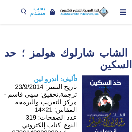
بحث
متقدم
الشاب شارلوك هولمز ؛ حد
السكين
تأليف:
أندرو لين
تاريخ النشر:
23/9/2014
ترجمة,تحقيق:
سهى قاسم -
مركز التعريب والبرمجة
المقاس:
21×14
عدد الصفحات:
319
النوع:
كتاب إلكتروني