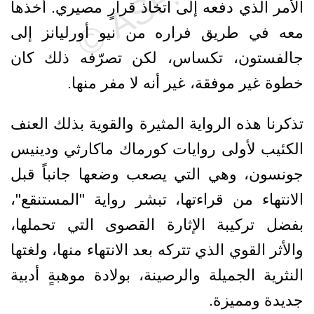
الأمر الذي دفعه إلى اتخاذ قرارٍ مصيري. أخذها
معه في طريق فراره من نيو أورليانز إلى
جالفستون، تكساس، لكن تصرّفه ذلك كان
خطوة غير موفقة، غير أنه لا مفر منها.
تذكرنا هذه الرواية المثيرة والقوية بذلك العنف
الكئيب لأولى روايات كورماك ماكارثي ودينيس
جونسون، وهي التي يصعب وضعها جانباً قبل
الانتهاء من قراءتها، تبشر رواية "المستنقع"،
بفضل تركيبة الإثارة القصوى التي تحملها،
والأثر القوي الذي تتركه بعد الانتهاء منها، ولغتها
النثرية الجميلة والرصينة، بولادة موهبةٍ أدبية
جديدة ومميزة.