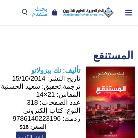
بحث
متقدم
المستنقع
تأليف:
نك بيزولاتو
تاريخ النشر:
15/10/2014
ترجمة,تحقيق:
سعيد الحسنية
المقاس:
21×14
عدد الصفحات:
318
النوع:
كتاب إلكتروني
ردمك:
9786140223196
السعر:
16$
اشترِ الكتاب