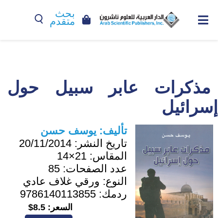
بحث
متقدم
مذكرات عابر سبيل حول
إسرائيل
تأليف:
يوسف حسن
تاريخ النشر:
20/11/2014
المقاس:
21×14
عدد الصفحات:
85
النوع:
ورقي غلاف عادي
ردمك:
9786140113855
السعر:
8.5$