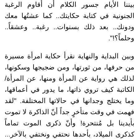
بيننا الأيام جسور الكلام أن أقاوم الرغبة
الجنونية في كتابة حكايتك.. كما عشتُها معك
ودونك.. بعد ذلك بسنوات.. رغبة.. وعشقاً..
وحلماً؟!".
وبين البداية والنهاية نقرأ حكاية امرأة مسيرة
من حرفها، من ثورتها، ومن ضجيجها وسكونها،
لذلك هي رواية عن المرأة ومنها، عن المرأة/
الكاتبة كيف تروي ذاتها، ما يدور في أعماقها،
وما يختلج وجدانها في حالاتها المختلفة. "لقد
فهمت في وقت متأخرٍ جداً أنّ الذاكرة لا تموت
بأيدينا بل مُنتحرة! وأنّ ذكرى الموت تماماً
كذكرى الميلاد، بأحدها نحتفي ونختفي بالآخر...