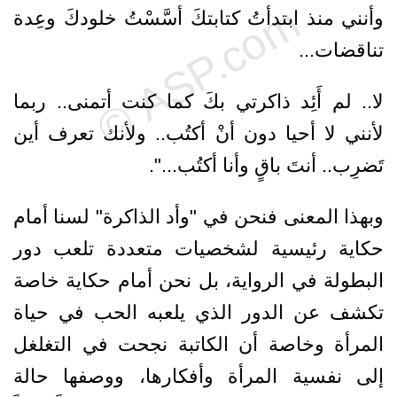
وأنني منذ ابتدأتُ كتابتكَ أسَّسْتُ خلودكَ وعِدة
تناقضات...
لا.. لم أَئِد ذاكرتي بكَ كما كنت أتمنى.. ربما
لأنني لا أحيا دون أنْ أكتُب.. ولأنك تعرف أين
تَضرِب.. أنتَ باقٍ وأنا أكتُب...".
وبهذا المعنى فنحن في "وأد الذاكرة" لسنا أمام
حكاية رئيسية لشخصيات متعددة تلعب دور
البطولة في الرواية، بل نحن أمام حكاية خاصة
تكشف عن الدور الذي يلعبه الحب في حياة
المرأة وخاصة أن الكاتبة نجحت في التغلغل
إلى نفسية المرأة وأفكارها، ووصفها حالة