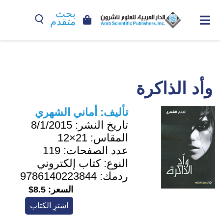
بحث
متقدم
وأد الذاكرة
تأليف:
أماني الشهري
تاريخ النشر:
8/1/2015
المقاس:
21×12
عدد الصفحات:
119
النوع:
كتاب إلكتروني
ردمك:
9786140223844
السعر:
8.5$
اشترِ الكتاب