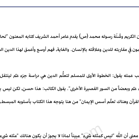
قرآن الكريم وسُّنَة رسوله محمد (ص) يقدم عامر أحمد الشريف كتابه المعنون "ت
ي مقاربته للدين وعلاقته بالإنسان. والغاية، فهم أوسع وأعمق لهذا الدين ال
تب عمله يقول: الخطوة الأولى للمسلم لتعلُّم الدين هي دراسة جزء عمّ لينتقل ب
جزء عمّ وبعضاً من السور القصيرة الأخرى". يقول الكاتب: هذا حسن، لكن ليس ب
لقرآن وهناك تعلّم أسس الإيمان" من هنا يتوجه هذا الكتاب بأسلوبه المبسط،
معنى أن الله "ليس كمثله شيء" مبيناً لماذا لا يجوز أن يكون هنالك "مثله شيء" 