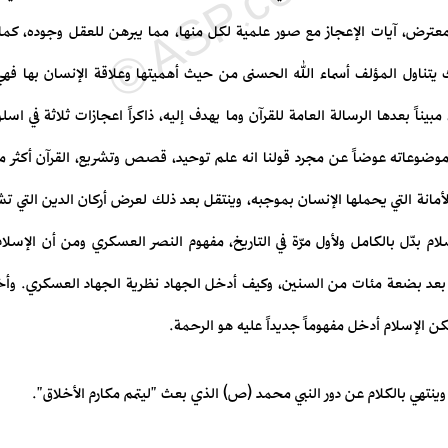
ترض، آيات الإعجاز مع صور علمية لكل منها، مما يبرهن للعقل وجوده، كما أو
 يتناول المؤلف أسماء الله الحسنى من حيث أهميتها وعلاقة الإنسان بها 
اً بعدها الرسالة العامة للقرآن وما يهدف إليه، ذاكراً اعجازات ثلاثة في اسلوب
ميع موضوعاته عوضاً عن مجرد قولنا انه علم توحيد، قصص وتشريع، القرآن أكثر
مانة التي يحملها الإنسان بموجبه، وينتقل بعد ذلك لعرض أركان الدين التي تشمله
لام بدّل بالكامل ولأول مرّة في التاريخ، مفهوم النصر العسكري ومن أن الإسل
ه بعد بضعة مئات من السنين، وكيف أدخل الجهاد نظرية الجهاد العسكري. وأخ
كن الإسلام أدخل مفهوماً جديداً عليه هو الرحمة.
 وينتهي بالكلام عن دور النبي محمد (ص) الذي بعث "ليتمم مكارم الأخلاق".