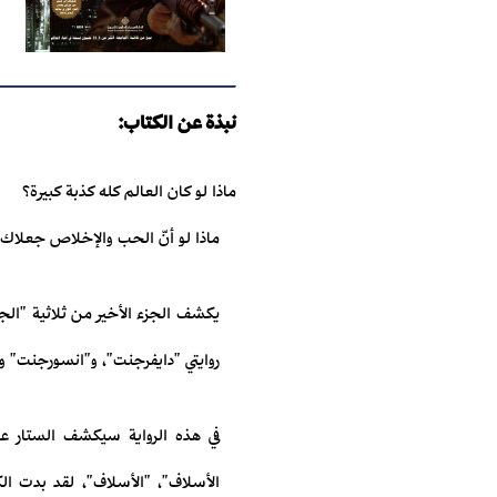
نبذة عن الكتاب:
ماذا لو كان العالم كله كذبة كبيرة؟
ماذا لو أنّ الحب والإخلاص جعلاك ت
يكشف الجزء الأخير من ثلاثية "الجام
روايتي "دايفرجنت"، و"انسورجنت" وا
في هذه الرواية سيكشف الستار عن
الأسلاف"، "الأسلاف"، لقد بدت ال