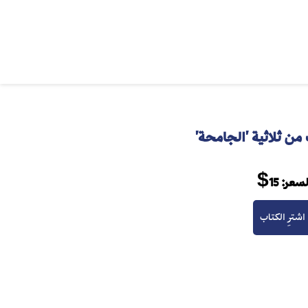
لسعر:
15$
اشترِ الكتاب