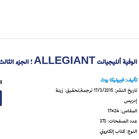
الوفية ألليجيانت ALLEGIANT ؛ الجزء الثالث من ثلاثية 'الجامحة'
تأليف:
فيرونيكا روث
ا
تاريخ النشر:
17/3/2015
ترجمة,تحقيق:
زينة
إدريس
المقاس:
24×17
عدد الصفحات:
373
النوع:
كتاب إلكتروني