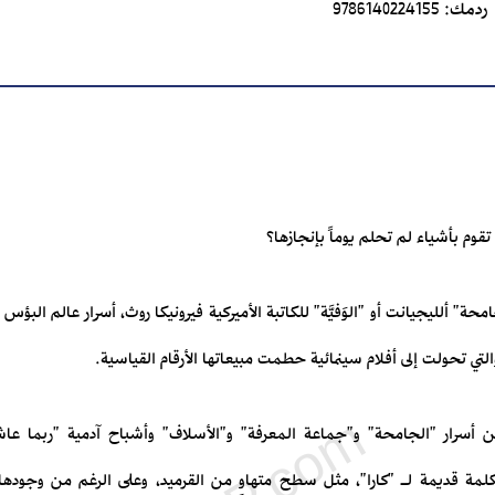
ردمك:
9786140224155
قوم بأشياء لم تحلم يوماً بإنجازها؟
حة" ألليجيانت أو "الوَفيَّة" للكاتبة الأميركية فيرونيكا روث، أسرار عالم البؤس 
لتي تحولت إلى أفلام سينمائية حطمت مبيعاتها الأرقام القياسية.
 أسرار "الجامحة" و"جماعة المعرفة" و"الأسلاف" وأشباح آدمية "ربما ع
كلمة قديمة لـ "كارا"، مثل سطح متهاوٍ من القرميد، وعلى الرغم من وجودها ف