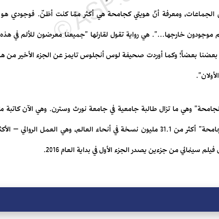
من الجماعات، ومعرفة أنّ هويتي كجامحة هي أكثر ممّا كنت أظنّ. فوجودي هو 
موجودون خارجها...". هي رواية تقول لقارئها "جميعنا معرضون للألم في هذه الح
 بعضنا بعضاً؛ وكما أوردت صحيفة لوس أنجلوس تايمز عن الجزء الأخير من هذه ا
لأولان".
"الجامحة" وهي ما تزال طالبة جامعية في جامعة نورث وسترن. وهي الآن كاتبة مت
شيكاغو بيتهما. بيع من ثلاثية "الجامحة" أكثر من 31.1 مليون نسخة في أنحاء العالم، وهي الع
يلم سينمائي من جزءين يصدر الجزء الأول في بداية العام 2016.