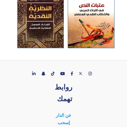
روابط
تهمك
عن الدار
إسحب