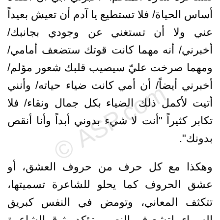
أساس الحياة/ فلا تستطيع يا آدم أن تعيش بعيداً
عني ولا أن تستغني عن وجودي بجانبك/
أخبرني/ أنه مهما كانت قوتك ستضعف أمامي/
ومهما صرخت عليّ سيصيب قلبك شعور مؤلم/
أخبرني أيضاً/ أن أمي كانت ضياء حياته/ وأنني
أتيت لأكمل ذلك الضياء بكل جمال ونقاء/ فلا
تكابر كثيراً "أنت لا شيء بدوني أبداً وأنا أنقص
بدونك".
وهكذا مع كل حرف من حروف العشق، أو
عشق الحروف كما يحلو للشاعرة تسميتها،
تتكثف المعاني، وتومض في النفس كبريق
السماء، لتشع في النص، وتؤكد وثوق الشاعرة