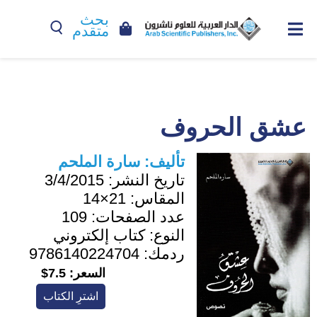
بحث
متقدم
عشق الحروف
تأليف:
سارة الملحم
تاريخ النشر:
3/4/2015
المقاس:
21×14
عدد الصفحات:
109
النوع:
كتاب إلكتروني
ردمك:
9786140224704
السعر:
7.5$
اشترِ الكتاب