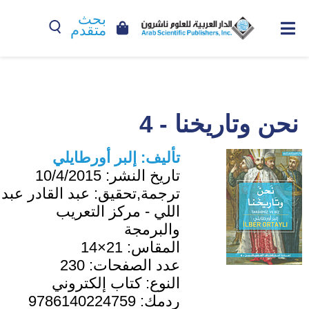
بحث
متقدم
نحن وتاريخنا - 4
تأليف:
إلبر أورطايلي
تاريخ النشر:
10/4/2015
ترجمة,تحقيق:
عبد القادر عبد
اللي - مركز التعريب
والبرمجة
المقاس:
21×14
عدد الصفحات:
230
النوع:
كتاب إلكتروني
ردمك:
9786140224759