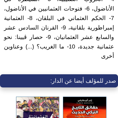
الأناضول، 6- فتوحات العثمانيين في الأناضول،
7- الحكم العثماني في البلقان، 8- العثمانية
إمبراطورية بلقانية، 9- القرنان السادس عشر
والسابع عشر العثمانيان، 9- حصار ڤيينا: نحو
عثمانية جديدة، 10- ما الغريب؟ (...) وعناوين
أخرى
صدر للمؤلف أيضا عن الدار: